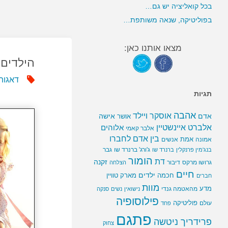
בכל קואליציה יש גם…
בפוליטיקה, שנאה משותפת…
מצאו אותנו כאן:
הילדים 
דאגות
תגיות
אהבה
אוסקר ויילד
אדם
אישה
אושר
אלברט איינשטיין
אלוהים
אלבר קאמי
בין אדם לחברו
אמת
אמונה
אנשים
ג'ורג' ברנרד שו
גבר
בנג'מין פרנקלין
ברנרד שו
הומור
דת
זקנה
גרושו מרקס
דיבור
הצלחה
חיים
ילדים
חכמה
מארק טוויין
חברים
מוות
מדע
מהאטמה גנדי
נישואין
נשים
סנקה
פילוסופיה
פוליטיקה
עולם
פחד
פתגם
פרידריך ניטשה
צחוק