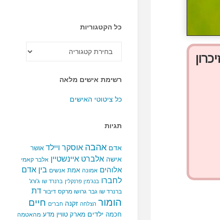
כל הקטגוריות
כל
הקטגוריות
כרון
רשימת אישים מלאה
כל ציטוטי האישים
תגיות
אהבה
אוסקר ויילד
אדם
אושר
אלברט איינשטיין
אישה
אלבר קאמי
בין אדם
אלוהים
אמת
אמונה
אנשים
לחברו
ג'ורג'
בנג'מין פרנקלין
ברנרד שו
דת
ברנרד שו
גבר
גרושו מרקס
דיבור
הומור
חיים
זקנה
הצלחה
חברים
ילדים
חכמה
מארק טוויין
מדע
מהאטמה