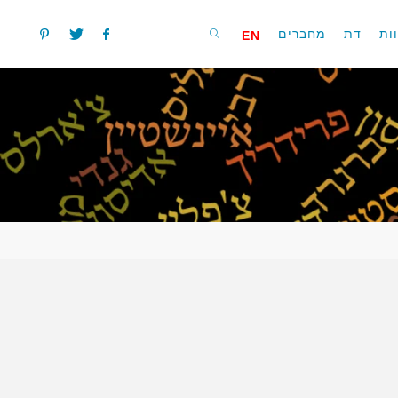
ות
דת
מחברים
EN
חפשו