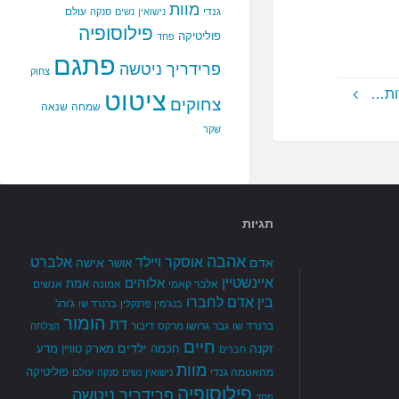
מוות
גנדי
עולם
נישואין
נשים
סנקה
פילוסופיה
פוליטיקה
פחד
פתגם
פרידריך ניטשה
צחוק
ות…
ציטוט
צחוקים
שמחה
שנאה
שקר
תגיות
אהבה
אלברט
אוסקר ויילד
אדם
אישה
אושר
איינשטיין
אלוהים
אמת
אלבר קאמי
אמונה
אנשים
בין אדם לחברו
ג'ורג'
בנג'מין פרנקלין
ברנרד שו
הומור
דת
ברנרד שו
גבר
גרושו מרקס
דיבור
הצלחה
חיים
זקנה
ילדים
חכמה
מארק טוויין
מדע
חברים
מוות
פוליטיקה
מהאטמה גנדי
עולם
נישואין
נשים
סנקה
פילוסופיה
פרידריך ניטשה
פחד