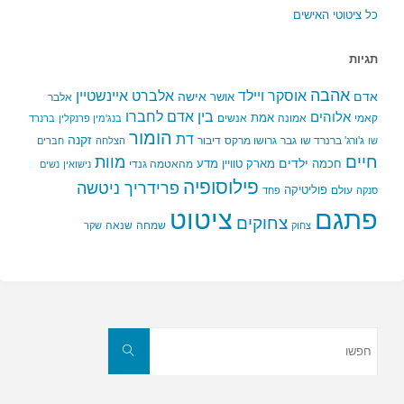
כל ציטוטי האישים
תגיות
אהבה
אלברט איינשטיין
אוסקר ויילד
אדם
אישה
אושר
אלבר
בין אדם לחברו
אלוהים
אמת
קאמי
אמונה
אנשים
בנג'מין פרנקלין
ברנרד
הומור
דת
זקנה
ג'ורג' ברנרד שו
גבר
גרושו מרקס
דיבור
שו
הצלחה
חברים
חיים
מוות
ילדים
חכמה
מארק טוויין
מדע
מהאטמה גנדי
נישואין
נשים
פילוסופיה
פרידריך ניטשה
פוליטיקה
עולם
סנקה
פחד
פתגם
ציטוט
צחוקים
שמחה
שנאה
צחוק
שקר
חפשו
את:
חפשו