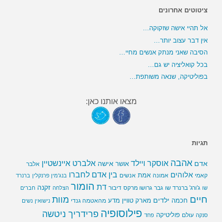
ציטוטים אחרונים
אל תהיי אישה שזקוקה…
אין דבר עצוב יותר…
הסיבה שאני מנתק אנשים מחיי…
בכל קואליציה יש גם…
בפוליטיקה, שנאה משותפת…
מצאו אותנו כאן:
תגיות
אהבה
אלברט איינשטיין
אוסקר ויילד
אדם
אישה
אושר
אלבר
בין אדם לחברו
אלוהים
אמת
קאמי
אמונה
אנשים
בנג'מין פרנקלין
ברנרד
הומור
דת
זקנה
ג'ורג' ברנרד שו
גבר
גרושו מרקס
דיבור
שו
הצלחה
חברים
חיים
מוות
ילדים
חכמה
מארק טוויין
מדע
מהאטמה גנדי
נישואין
נשים
פילוסופיה
פרידריך ניטשה
פוליטיקה
עולם
סנקה
פחד