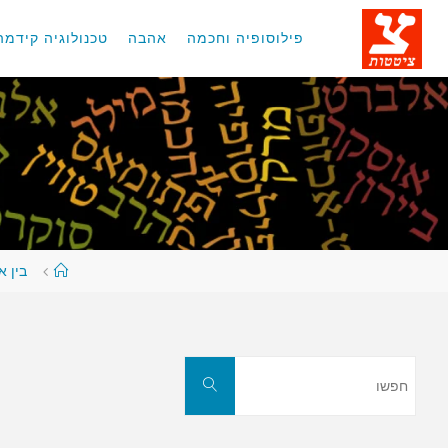
לגו
תוכן
פילוסופיה וחכמה
אהבה
טכנולוגיה קידמה
עמוד
בין א
ראשי
חפשו
חפשו
את: