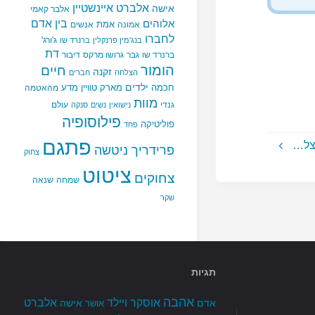
אלברט איינשטיין
אישה
אלבר קאמי
בין אדם
אלוהים
אמת
אמונה
אנשים
לחברו
ג'ורג'
בנג'מין פרנקלין
ברנרד שו
דת
ברנרד שו
גבר
גרושו מרקס
דיבור
הומור
חיים
זקנה
הצלחה
חברים
ילדים
חכמה
מארק טוויין
מדע
מהאטמה
מוות
גנדי
עולם
נישואין
נשים
סנקה
פילוסופיה
פוליטיקה
פחד
פתגם
אצל…
פרידריך ניטשה
צחוק
ציטוט
צחוקים
שמחה
שנאה
שקר
תגיות
אהבה
אלברט
אוסקר ויילד
אדם
אישה
אושר