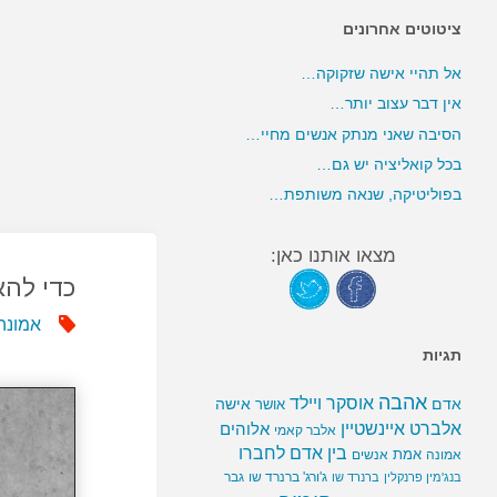
ציטוטים אחרונים
אל תהיי אישה שזקוקה…
אין דבר עצוב יותר…
הסיבה שאני מנתק אנשים מחיי…
בכל קואליציה יש גם…
בפוליטיקה, שנאה משותפת…
מצאו אותנו כאן:
כדי להא
אמונה
תגיות
אהבה
אוסקר ויילד
אדם
אישה
אושר
אלברט איינשטיין
אלוהים
אלבר קאמי
בין אדם לחברו
אמת
אמונה
אנשים
ג'ורג' ברנרד שו
גבר
בנג'מין פרנקלין
ברנרד שו