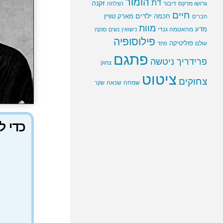
הומור
דת
זקנה
גרושו מרקס
דיבור
הצלחה
חיים
ילדים
חכמה
מארק טוויין
חברים
מוות
מדע
מהאטמה גנדי
נישואין
נשים
סנקה
פילוסופיה
פוליטיקה
עולם
פחד
פתגם
פרידריך ניטשה
צחוק
ציטוט
צחוקים
שמחה
שנאה
שקר
כדי ל