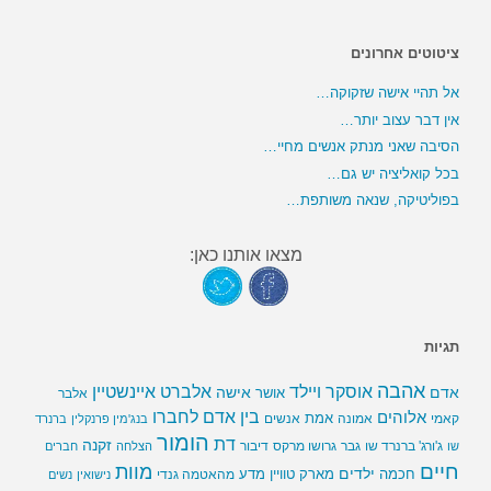
ציטוטים אחרונים
אל תהיי אישה שזקוקה…
אין דבר עצוב יותר…
הסיבה שאני מנתק אנשים מחיי…
בכל קואליציה יש גם…
בפוליטיקה, שנאה משותפת…
מצאו אותנו כאן:
תגיות
אהבה
אלברט איינשטיין
אוסקר ויילד
אדם
אישה
אושר
אלבר
בין אדם לחברו
אלוהים
אמת
קאמי
אמונה
אנשים
בנג'מין פרנקלין
ברנרד
הומור
דת
זקנה
ג'ורג' ברנרד שו
גבר
גרושו מרקס
דיבור
שו
הצלחה
חברים
חיים
מוות
ילדים
חכמה
מארק טוויין
מדע
מהאטמה גנדי
נישואין
נשים