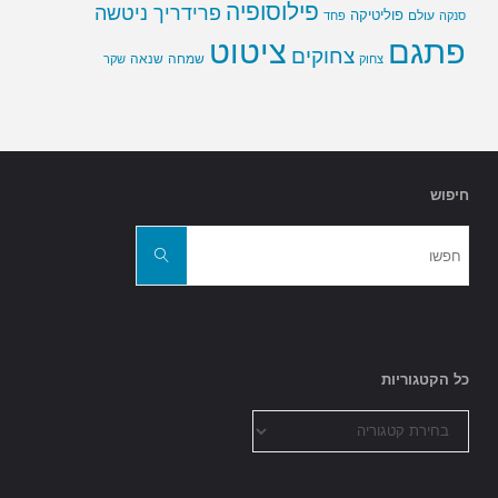
פילוסופיה
פרידריך ניטשה
פוליטיקה
עולם
סנקה
פחד
פתגם
ציטוט
צחוקים
שמחה
שנאה
צחוק
שקר
חיפוש
חפשו
את:
חפשו
כל הקטגוריות
כל
הקטגוריות