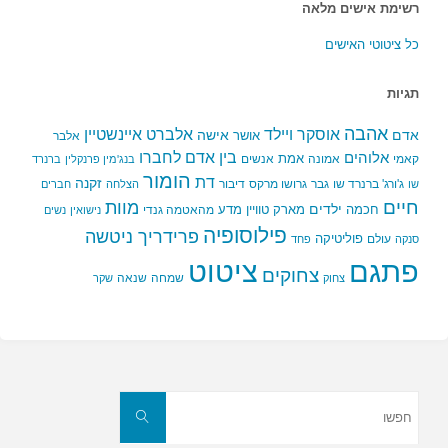
רשימת אישים מלאה
כל ציטוטי האישים
תגיות
אהבה
אלברט איינשטיין
אוסקר ויילד
אדם
אישה
אושר
אלבר
בין אדם לחברו
אלוהים
אמת
קאמי
אמונה
אנשים
בנג'מין פרנקלין
ברנרד
הומור
דת
זקנה
ג'ורג' ברנרד שו
גבר
גרושו מרקס
דיבור
שו
הצלחה
חברים
חיים
מוות
ילדים
חכמה
מארק טוויין
מדע
מהאטמה גנדי
נישואין
נשים
פילוסופיה
פרידריך ניטשה
פוליטיקה
עולם
סנקה
פחד
פתגם
ציטוט
צחוקים
שמחה
שנאה
צחוק
שקר
חפשו
את:
חפשו