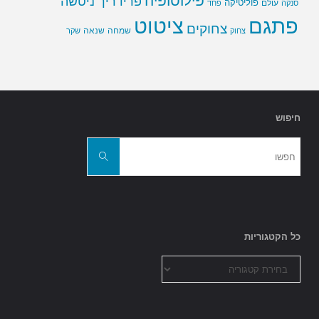
פילוסופיה
פרידריך ניטשה
פוליטיקה
עולם
סנקה
פחד
פתגם
ציטוט
צחוקים
שמחה
שנאה
צחוק
שקר
חיפוש
חפשו
את:
חפשו
כל הקטגוריות
כל
הקטגוריות