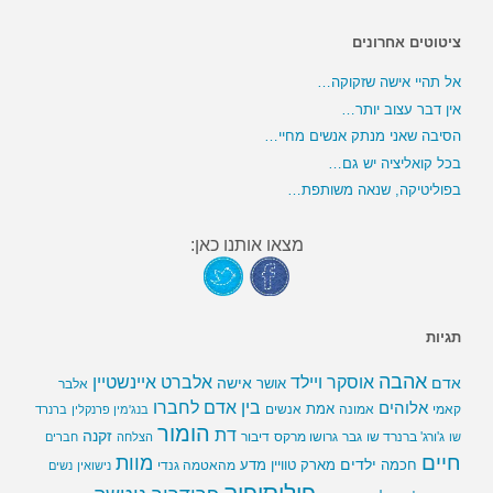
ציטוטים אחרונים
אל תהיי אישה שזקוקה…
אין דבר עצוב יותר…
הסיבה שאני מנתק אנשים מחיי…
בכל קואליציה יש גם…
בפוליטיקה, שנאה משותפת…
מצאו אותנו כאן:
תגיות
אהבה
אלברט איינשטיין
אוסקר ויילד
אדם
אישה
אושר
אלבר
בין אדם לחברו
אלוהים
אמת
קאמי
אמונה
אנשים
בנג'מין פרנקלין
ברנרד
הומור
דת
זקנה
ג'ורג' ברנרד שו
גבר
גרושו מרקס
דיבור
שו
הצלחה
חברים
חיים
מוות
ילדים
חכמה
מארק טוויין
מדע
מהאטמה גנדי
נישואין
נשים