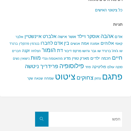
כל ציטוטי האישים
תגיות
אהבה
אלברט איינשטיין
אוסקר ויילד
אדם
אישה
אושר
אלבר
בין אדם לחברו
אלוהים
אמת
קאמי
אמונה
אנשים
בנג'מין פרנקלין
ברנרד
הומור
דת
זקנה
ג'ורג' ברנרד שו
גבר
גרושו מרקס
דיבור
שו
הצלחה
חברים
חיים
מוות
ילדים
חכמה
מארק טוויין
מדע
מהאטמה גנדי
נישואין
נשים
פילוסופיה
פרידריך ניטשה
פוליטיקה
עולם
סנקה
פחד
פתגם
ציטוט
צחוקים
שמחה
שנאה
צחוק
שקר
חפשו
את:
חפשו