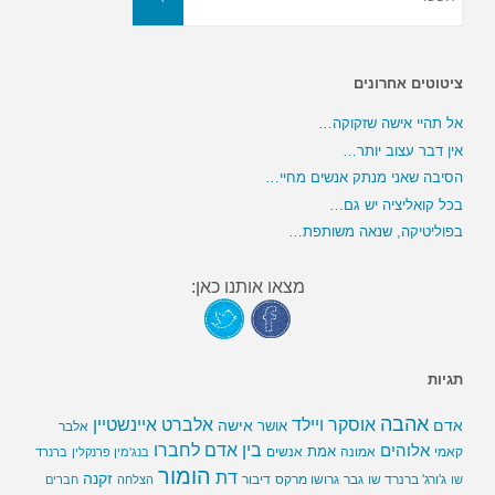
ציטוטים אחרונים
אל תהיי אישה שזקוקה…
אין דבר עצוב יותר…
הסיבה שאני מנתק אנשים מחיי…
בכל קואליציה יש גם…
בפוליטיקה, שנאה משותפת…
מצאו אותנו כאן:
תגיות
אהבה
אלברט איינשטיין
אוסקר ויילד
אדם
אישה
אושר
אלבר
בין אדם לחברו
אלוהים
אמת
קאמי
אמונה
אנשים
בנג'מין פרנקלין
ברנרד
הומור
דת
זקנה
ג'ורג' ברנרד שו
גבר
גרושו מרקס
דיבור
שו
הצלחה
חברים