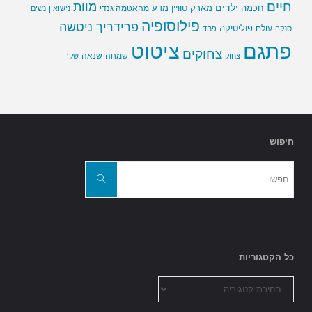
חיים
מוות
ילדים
חכמה
מארק טוויין
מדע
מהאטמה גנדי
נישואין
נשים
פילוסופיה
פרידריך ניטשה
פוליטיקה
עולם
סנקה
פחד
פתגם
ציטוט
צחוקים
שמחה
שנאה
צחוק
שקר
חיפוש
חפשו
את:
חפשו
כל הקטגוריות
כל
הקטגוריות