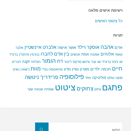
רשימת אישים מלאה
כל ציטוטי האישים
תגיות
אהבה
אלברט איינשטיין
אוסקר ויילד
אדם
אישה
אושר
אלבר
בין אדם לחברו
אלוהים
אמת
קאמי
אמונה
אנשים
בנג'מין פרנקלין
ברנרד
הומור
דת
זקנה
ג'ורג' ברנרד שו
גבר
גרושו מרקס
דיבור
שו
הצלחה
חברים
חיים
מוות
ילדים
חכמה
מארק טוויין
מדע
מהאטמה גנדי
נישואין
נשים
פילוסופיה
פרידריך ניטשה
פוליטיקה
עולם
סנקה
פחד
פתגם
ציטוט
צחוקים
שמחה
שנאה
צחוק
שקר
חפשו
את:
חפשו