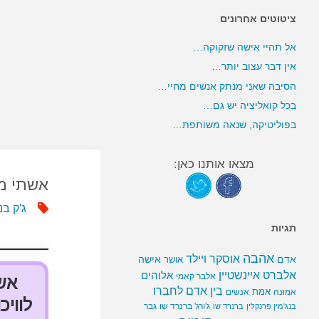
ציטוטים אחרונים
אל תהיי אישה שזקוקה…
אין דבר עצוב יותר…
הסיבה שאני מנתק אנשים מחיי…
בכל קואליציה יש גם…
בפוליטיקה, שנאה משותפת…
מצאו אותנו כאן:
אשתי מרי ו
ג'ק בני
תגיות
אהבה
אוסקר ויילד
אדם
אישה
אושר
אלברט איינשטיין
אלוהים
אלבר קאמי
בין אדם לחברו
אמת
אמונה
אנשים
לוויכ
ג'ורג' ברנרד שו
גבר
בנג'מין פרנקלין
ברנרד שו