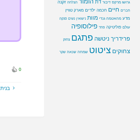
הומור
דת
זקנה
גרושו מרקס
דיבור
הצלחה
חיים
ילדים
חכמה
מארק טוויין
חברים
מוות
מדע
מהאטמה גנדי
נישואין
נשים
סנקה
פילוסופיה
פוליטיקה
עולם
פחד
פתגם
פרידריך ניטשה
צחוק
ציטוט
צחוקים
שמחה
שנאה
שקר
0
בנית