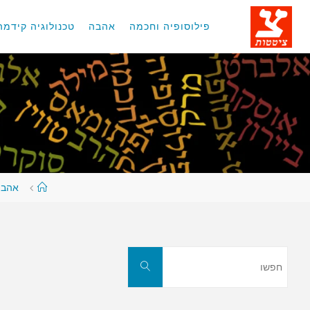
לגו
תוכן
פילוסופיה וחכמה
אהבה
טכנולוגיה קידמה
עמוד
אהבה
ראשי
חפשו
חפשו
את: