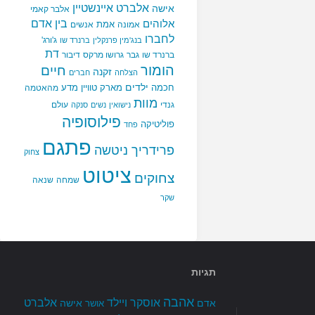
אלברט איינשטיין
אישה
אלבר קאמי
בין אדם
אלוהים
אמת
אמונה
אנשים
לחברו
ג'ורג'
בנג'מין פרנקלין
ברנרד שו
דת
ברנרד שו
גבר
גרושו מרקס
דיבור
הומור
חיים
זקנה
הצלחה
חברים
ילדים
חכמה
מארק טוויין
מדע
מהאטמה
מוות
גנדי
עולם
נישואין
נשים
סנקה
פילוסופיה
פוליטיקה
פחד
פתגם
פרידריך ניטשה
צחוק
ציטוט
צחוקים
שמחה
שנאה
שקר
תגיות
אהבה
אלברט
אוסקר ויילד
אדם
אישה
אושר