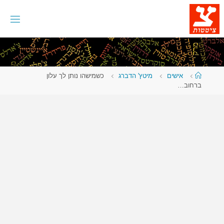
לגו
תוכן
עמוד
אישים
מיטץ' הדברג
כשמישהו נותן לך עלון
ראשי
ברחוב…