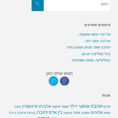
את:
חפשו
ציטוטים אחרונים
אל תהיי אישה שזקוקה…
אין דבר עצוב יותר…
הסיבה שאני מנתק אנשים מחיי…
בכל קואליציה יש גם…
בפוליטיקה, שנאה משותפת…
מצאו אותנו כאן:
תגיות
אהבה
אלברט איינשטיין
אוסקר ויילד
אדם
אישה
אושר
אלבר
בין אדם לחברו
אלוהים
אמת
קאמי
אמונה
אנשים
בנג'מין פרנקלין
ברנרד