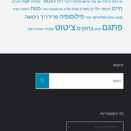
הומור
דת
זקנה
ג'ורג' ברנרד שו
גבר
גרושו מרקס
דיבור
שו
הצלחה
חברים
חיים
מוות
ילדים
חכמה
מארק טוויין
מדע
מהאטמה גנדי
נישואין
נשים
פילוסופיה
פרידריך ניטשה
פוליטיקה
עולם
סנקה
פחד
פתגם
ציטוט
צחוקים
שמחה
שנאה
צחוק
שקר
חיפוש
חפשו
את:
חפשו
כל הקטגוריות
כל
הקטגוריות