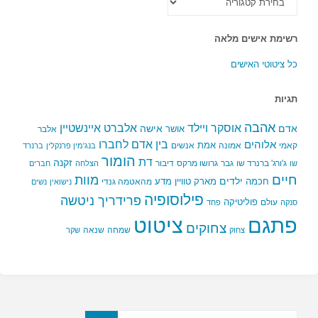
הקטגוריות
רשימת אישים מלאה
כל ציטוטי האישים
תגיות
אהבה
אלברט איינשטיין
אוסקר ויילד
אדם
אישה
אושר
אלבר
בין אדם לחברו
אלוהים
אמת
קאמי
אמונה
אנשים
בנג'מין פרנקלין
ברנרד
הומור
דת
זקנה
ג'ורג' ברנרד שו
גבר
גרושו מרקס
דיבור
שו
הצלחה
חברים
חיים
מוות
ילדים
חכמה
מארק טוויין
מדע
מהאטמה גנדי
נישואין
נשים
פילוסופיה
פרידריך ניטשה
פוליטיקה
עולם
סנקה
פחד
פתגם
ציטוט
צחוקים
שמחה
שנאה
צחוק
שקר
חפשו