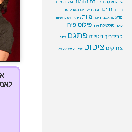
הומור
דת
זקנה
גרושו מרקס
דיבור
הצלחה
חיים
ילדים
חכמה
מארק טוויין
חברים
מוות
מדע
מהאטמה גנדי
נישואין
נשים
סנקה
פילוסופיה
פוליטיקה
עולם
פחד
פתגם
פרידריך ניטשה
צחוק
ציטוט
צחוקים
שמחה
שנאה
שקר
אנ
לאנש