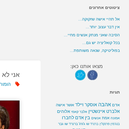
ציטוטים אחרונים
אל תהיי אישה שזקוקה…
אין דבר עצוב יותר…
הסיבה שאני מנתק אנשים מחיי…
בכל קואליציה יש גם…
בפוליטיקה, שנאה משותפת…
מצאו אותנו כאן:
אני לא 
הומור
תגיות
אהבה
אוסקר ויילד
אדם
אישה
אושר
אלברט איינשטיין
אלוהים
אלבר קאמי
בין אדם לחברו
אמת
אמונה
אנשים
ג'ורג' ברנרד שו
גבר
בנג'מין פרנקלין
ברנרד שו