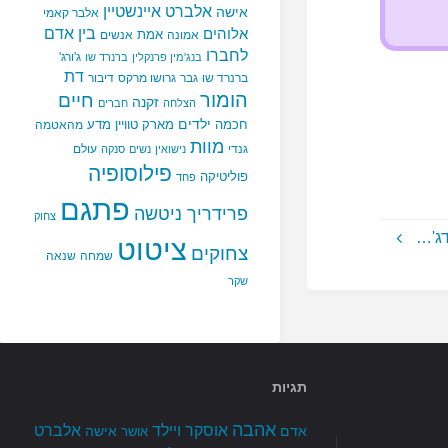
אלברט איינשטיין
אישה
אלבר קאמי
בין אדם
אלוהים
אמת
אמונה
אנשים
לחברו
ג'ורג'
בנג'מין פרנקלין
ברנרד שו
דת
ברנרד שו
גבר
גרושו מרקס
דיבור
הומור
חיים
זקנה
הצלחה
חברים
ילדים
חכמה
מארק טוויין
מדע
מהאטמה
מוות
גנדי
עולם
נישואין
נשים
סנקה
פילוסופיה
פוליטיקה
פחד
פתגם
פרידריך ניטשה
צחוק
דג'…
ציטוט
צחוקים
שמחה
שנאה
שקר
תגיות
אהבה
אלברט
אוסקר ויילד
אדם
אישה
אושר