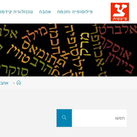
לגו
תוכן
פילוסופיה וחכמה
אהבה
טכנולוגיה קידמה
עמוד
אהבה
ראשי
חפשו
חפשו
את: