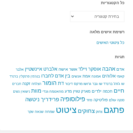
כל הקטגוריות
כל
הקטגוריות
רשימת אישים מלאה
כל ציטוטי האישים
תגיות
אהבה
אלברט איינשטיין
אוסקר ויילד
אדם
אישה
אושר
אלבר
בין אדם לחברו
אלוהים
אמת
קאמי
אמונה
אנשים
בנג'מין פרנקלין
ברנרד
הומור
דת
זקנה
ג'ורג' ברנרד שו
גבר
גרושו מרקס
דיבור
שו
הצלחה
חברים
חיים
מוות
ילדים
חכמה
מארק טוויין
מדע
מהאטמה גנדי
נישואין
נשים
פילוסופיה
פרידריך ניטשה
פוליטיקה
עולם
סנקה
פחד
פתגם
ציטוט
צחוקים
שמחה
שנאה
צחוק
שקר