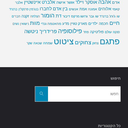
אהבה
אלברט איינשטיין
אוסקר ויילד
אדם
אישה
אושר
אלבר
בין אדם לחברו
אלוהים
אמת
קאמי
אמונה
אנשים
בנג'מין פרנקלין
ברנרד
הומור
דת
זקנה
ג'ורג' ברנרד שו
גבר
גרושו מרקס
דיבור
שו
הצלחה
חברים
חיים
מוות
ילדים
חכמה
מארק טוויין
מדע
מהאטמה גנדי
נישואין
נשים
פילוסופיה
פרידריך ניטשה
פוליטיקה
עולם
סנקה
פחד
פתגם
ציטוט
צחוקים
שמחה
שנאה
צחוק
שקר
חיפוש
חפשו
את:
חפשו
כל הקטגוריות