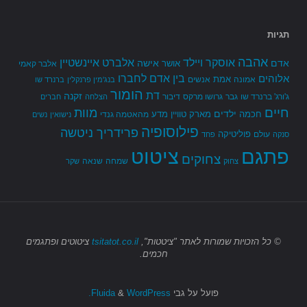
תגיות
אהבה
אלברט איינשטיין
אוסקר ויילד
אדם
אישה
אושר
אלבר קאמי
בין אדם לחברו
אלוהים
אמת
אמונה
אנשים
בנג'מין פרנקלין
ברנרד שו
הומור
דת
זקנה
ג'ורג' ברנרד שו
גבר
גרושו מרקס
דיבור
הצלחה
חברים
חיים
מוות
ילדים
חכמה
מארק טוויין
מדע
מהאטמה גנדי
נישואין
נשים
פילוסופיה
פרידריך ניטשה
פוליטיקה
עולם
סנקה
פחד
פתגם
ציטוט
צחוקים
שמחה
שנאה
צחוק
שקר
© כל הזכויות שמורות
לאתר "ציטטות",
tsitatot.co.il
ציטוטים ופתגמים
חכמים.
פועל על גבי
Fluida
WordPress.
&