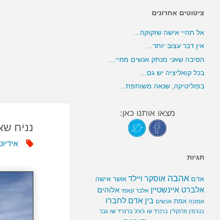
ציטוטים אחרונים
אל תהיי אישה שזקוקה…
אין דבר עצוב יותר…
הסיבה שאני מנתק אנשים מחיי…
בכל קואליציה יש גם…
בפוליטיקה, שנאה משותפת…
מצאו אותנו כאן:
נניח שא
אידיוט
תגיות
אהבה
אוסקר ויילד
אדם
אישה
אושר
אלברט איינשטיין
אלוהים
אלבר קאמי
בין אדם לחברו
אמת
אמונה
אנשים
ג'ורג' ברנרד שו
גבר
בנג'מין פרנקלין
ברנרד שו