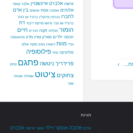
אלברט איינשטיין
אישה
אלבר קאמי
בין אדם
אלוהים
אמת
אמונה
אנשים
לחברו
ג'ורג'
בנג'מין פרנקלין
ברנרד שו
דת
ברנרד שו
גבר
גרושו מרקס
דיבור
הומור
חיים
זקנה
הצלחה
חברים
ילדים
חכמה
מארק טוויין
מדע
מהאטמה
מוות
גנדי
עולם
נישואין
נשים
סנקה
פילוסופיה
פוליטיקה
פחד
פתגם
פרידריך ניטשה
פת…
צחוק
ציטוט
צחוקים
שמחה
שנאה
שקר
תגיות
אהבה
אלברט
אוסקר ויילד
אדם
אישה
אושר