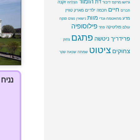
הומור
דת
זקנה
גרושו מרקס
דיבור
הצלחה
חיים
ילדים
חכמה
מארק טוויין
חברים
מוות
מדע
מהאטמה גנדי
נישואין
נשים
סנקה
פילוסופיה
פוליטיקה
עולם
פחד
פתגם
פרידריך ניטשה
צחוק
ציטוט
צחוקים
שמחה
שנאה
שקר
נניח