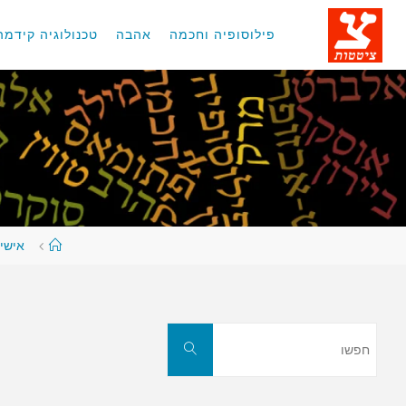
לגו
תוכן
פילוסופיה וחכמה
אהבה
טכנולוגיה קידמה
עמוד
אישי
ראשי
חפשו
חפשו
את: