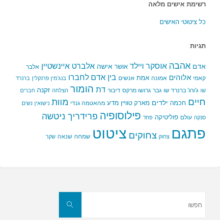
רשימת אישים מלאה
כל ציטוטי האישים
תגיות
אהבה
אלברט איינשטיין
אוסקר ויילד
אדם
אישה
אושר
אלבר
בין אדם לחברו
אלוהים
אמת
קאמי
אמונה
אנשים
בנג'מין פרנקלין
ברנרד
הומור
דת
זקנה
ג'ורג' ברנרד שו
גבר
גרושו מרקס
דיבור
שו
הצלחה
חברים
חיים
מוות
ילדים
חכמה
מארק טוויין
מדע
מהאטמה גנדי
נישואין
נשים
פילוסופיה
פרידריך ניטשה
פוליטיקה
עולם
סנקה
פחד
פתגם
ציטוט
צחוקים
שמחה
שנאה
צחוק
שקר
חפשו
את:
חפשו