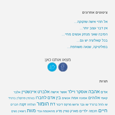
ציטוטים אחרונים
אל תהיי אישה שזקוקה…
אין דבר עצוב יותר…
הסיבה שאני מנתק אנשים מחיי…
בכל קואליציה יש גם…
בפוליטיקה, שנאה משותפת…
מצאו אותנו כאן:
תגיות
אהבה
אלברט איינשטיין
אוסקר ויילד
אדם
אישה
אושר
אלבר
בין אדם לחברו
אלוהים
אמת
קאמי
אמונה
אנשים
בנג'מין פרנקלין
ברנרד
הומור
דת
זקנה
ג'ורג' ברנרד שו
גבר
גרושו מרקס
דיבור
שו
הצלחה
חברים
חיים
מוות
ילדים
חכמה
מארק טוויין
מדע
מהאטמה גנדי
נישואין
נשים