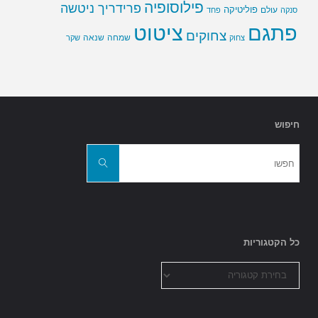
פילוסופיה
פרידריך ניטשה
פוליטיקה
עולם
סנקה
פחד
פתגם
ציטוט
צחוקים
שמחה
שנאה
צחוק
שקר
חיפוש
חפשו
את:
חפשו
כל הקטגוריות
כל
הקטגוריות