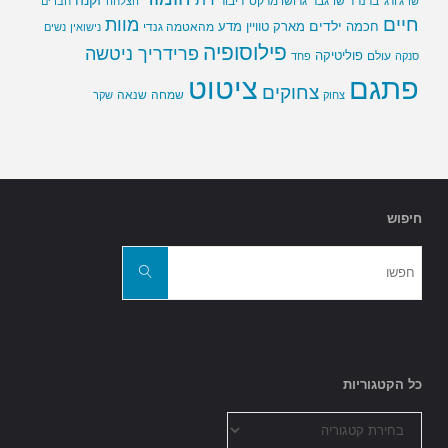
זקנה
ג'ורג' ברנרד שו
גבר
גרושו מרקס
דיבור
שו
הצלחה
חברים
חיים
מוות
ילדים
חכמה
מארק טוויין
מדע
מהאטמה גנדי
נישואין
נשים
פילוסופיה
פרידריך ניטשה
פוליטיקה
עולם
סנקה
פחד
פתגם
ציטוט
צחוקים
שמחה
שנאה
צחוק
שקר
חיפוש
חפשו
את:
חפשו
כל הקטגוריות
כל
הקטגוריות