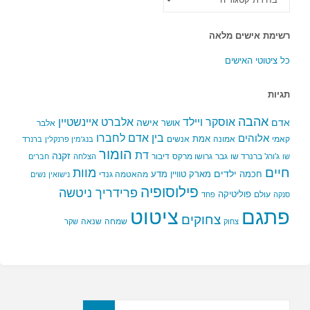
הקטגוריות
רשימת אישים מלאה
כל ציטוטי האישים
תגיות
אהבה
אלברט איינשטיין
אוסקר ויילד
אדם
אישה
אושר
אלבר
בין אדם לחברו
אלוהים
אמת
קאמי
אמונה
אנשים
בנג'מין פרנקלין
ברנרד
הומור
דת
זקנה
ג'ורג' ברנרד שו
גבר
גרושו מרקס
דיבור
שו
הצלחה
חברים
חיים
מוות
ילדים
חכמה
מארק טוויין
מדע
מהאטמה גנדי
נישואין
נשים
פילוסופיה
פרידריך ניטשה
פוליטיקה
עולם
סנקה
פחד
פתגם
ציטוט
צחוקים
שמחה
שנאה
צחוק
שקר
חפשו