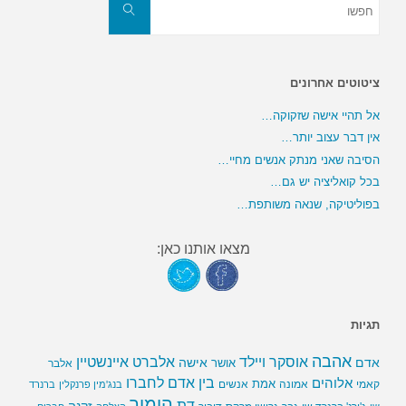
את:
חפשו
ציטוטים אחרונים
אל תהיי אישה שזקוקה…
אין דבר עצוב יותר…
הסיבה שאני מנתק אנשים מחיי…
בכל קואליציה יש גם…
בפוליטיקה, שנאה משותפת…
מצאו אותנו כאן:
תגיות
אהבה
אלברט איינשטיין
אוסקר ויילד
אדם
אישה
אושר
אלבר
בין אדם לחברו
אלוהים
אמת
קאמי
אמונה
אנשים
בנג'מין פרנקלין
ברנרד
הומור
דת