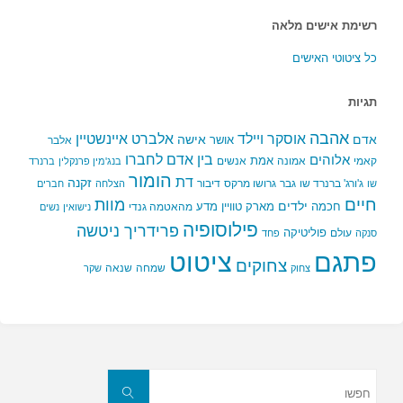
רשימת אישים מלאה
כל ציטוטי האישים
תגיות
אהבה
אלברט איינשטיין
אוסקר ויילד
אדם
אישה
אושר
אלבר
בין אדם לחברו
אלוהים
אמת
קאמי
אמונה
אנשים
בנג'מין פרנקלין
ברנרד
הומור
דת
זקנה
ג'ורג' ברנרד שו
גבר
גרושו מרקס
דיבור
שו
הצלחה
חברים
חיים
מוות
ילדים
חכמה
מארק טוויין
מדע
מהאטמה גנדי
נישואין
נשים
פילוסופיה
פרידריך ניטשה
פוליטיקה
עולם
סנקה
פחד
פתגם
ציטוט
צחוקים
שמחה
שנאה
צחוק
שקר
חפשו
את:
חפשו