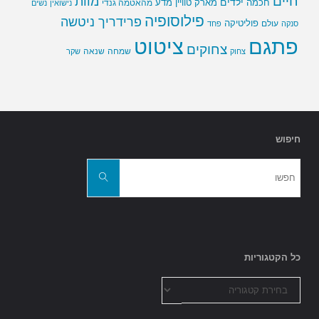
חיים
מוות
ילדים
חכמה
מארק טוויין
מדע
מהאטמה גנדי
נישואין
נשים
פילוסופיה
פרידריך ניטשה
פוליטיקה
עולם
סנקה
פחד
פתגם
ציטוט
צחוקים
שמחה
שנאה
צחוק
שקר
חיפוש
חפשו
את:
חפשו
כל הקטגוריות
כל
הקטגוריות