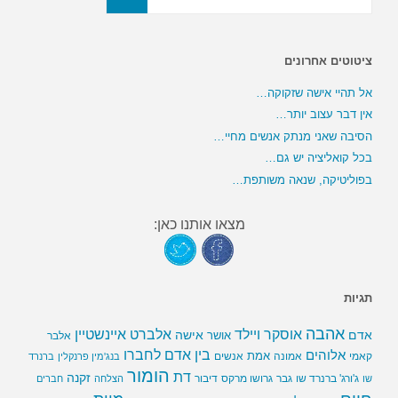
ציטוטים אחרונים
אל תהיי אישה שזקוקה…
אין דבר עצוב יותר…
הסיבה שאני מנתק אנשים מחיי…
בכל קואליציה יש גם…
בפוליטיקה, שנאה משותפת…
מצאו אותנו כאן:
תגיות
אהבה
אלברט איינשטיין
אוסקר ויילד
אדם
אישה
אושר
אלבר
בין אדם לחברו
אלוהים
אמת
קאמי
אמונה
אנשים
בנג'מין פרנקלין
ברנרד
הומור
דת
זקנה
ג'ורג' ברנרד שו
גבר
גרושו מרקס
דיבור
שו
הצלחה
חברים