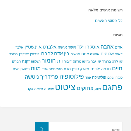
רשימת אישים מלאה
כל ציטוטי האישים
תגיות
אהבה
אלברט איינשטיין
אוסקר ויילד
אדם
אישה
אושר
אלבר
בין אדם לחברו
אלוהים
אמת
קאמי
אמונה
אנשים
בנג'מין פרנקלין
ברנרד
הומור
דת
זקנה
ג'ורג' ברנרד שו
גבר
גרושו מרקס
דיבור
שו
הצלחה
חברים
חיים
מוות
ילדים
חכמה
מארק טוויין
מדע
מהאטמה גנדי
נישואין
נשים
פילוסופיה
פרידריך ניטשה
פוליטיקה
עולם
סנקה
פחד
פתגם
ציטוט
צחוקים
שמחה
שנאה
צחוק
שקר
חפשו
את:
חפשו