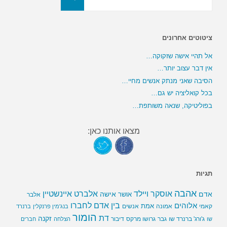
ציטוטים אחרונים
אל תהיי אישה שזקוקה…
אין דבר עצוב יותר…
הסיבה שאני מנתק אנשים מחיי…
בכל קואליציה יש גם…
בפוליטיקה, שנאה משותפת…
מצאו אותנו כאן:
תגיות
אהבה
אלברט איינשטיין
אוסקר ויילד
אדם
אישה
אושר
אלבר
בין אדם לחברו
אלוהים
אמת
קאמי
אמונה
אנשים
בנג'מין פרנקלין
ברנרד
הומור
דת
זקנה
ג'ורג' ברנרד שו
גבר
גרושו מרקס
דיבור
שו
הצלחה
חברים