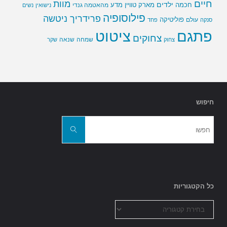
חיים
מוות
ילדים
חכמה
מארק טוויין
מדע
מהאטמה גנדי
נישואין
נשים
פילוסופיה
פרידריך ניטשה
פוליטיקה
עולם
סנקה
פחד
פתגם
ציטוט
צחוקים
שמחה
שנאה
צחוק
שקר
חיפוש
חפשו
את:
חפשו
כל הקטגוריות
כל
הקטגוריות