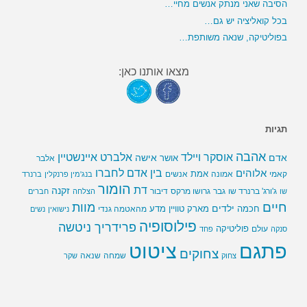
הסיבה שאני מנתק אנשים מחיי…
בכל קואליציה יש גם…
בפוליטיקה, שנאה משותפת…
מצאו אותנו כאן:
תגיות
אהבה
אלברט איינשטיין
אוסקר ויילד
אדם
אישה
אושר
אלבר
בין אדם לחברו
אלוהים
אמת
קאמי
אמונה
אנשים
בנג'מין פרנקלין
ברנרד
הומור
דת
זקנה
ג'ורג' ברנרד שו
גבר
גרושו מרקס
דיבור
שו
הצלחה
חברים
חיים
מוות
ילדים
חכמה
מארק טוויין
מדע
מהאטמה גנדי
נישואין
נשים
פילוסופיה
פרידריך ניטשה
פוליטיקה
עולם
סנקה
פחד
פתגם
ציטוט
צחוקים
שמחה
שנאה
צחוק
שקר