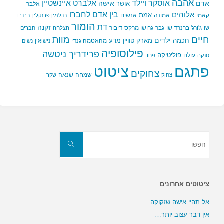
אהבה
אלברט איינשטיין
אוסקר ויילד
אדם
אישה
אושר
אלבר
בין אדם לחברו
אלוהים
אמת
קאמי
אמונה
אנשים
בנג'מין פרנקלין
ברנרד
הומור
דת
זקנה
ג'ורג' ברנרד שו
גבר
גרושו מרקס
דיבור
שו
הצלחה
חברים
חיים
מוות
ילדים
חכמה
מארק טוויין
מדע
מהאטמה גנדי
נישואין
נשים
פילוסופיה
פרידריך ניטשה
פוליטיקה
עולם
סנקה
פחד
פתגם
ציטוט
צחוקים
שמחה
שנאה
צחוק
שקר
חפשו
את:
חפשו
ציטוטים אחרונים
אל תהיי אישה שזקוקה…
אין דבר עצוב יותר…