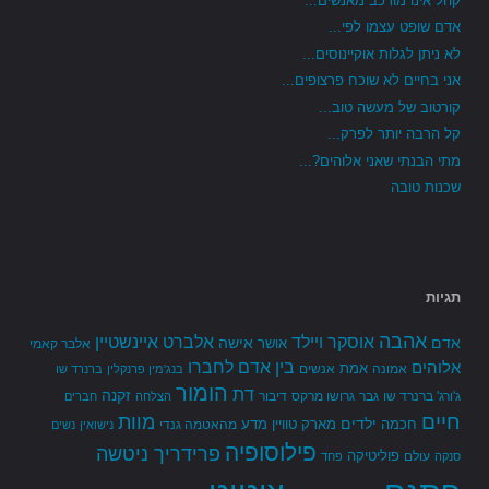
קהל אינו מורכב מאנשים...
אדם שופט עצמו לפי...
לא ניתן לגלות אוקיינוסים...
אני בחיים לא שוכח פרצופים...
קורטוב של מעשה טוב...
קל הרבה יותר לפרק...
מתי הבנתי שאני אלוהים?...
שכנות טובה
תגיות
אהבה
אלברט איינשטיין
אוסקר ויילד
אדם
אישה
אושר
אלבר קאמי
בין אדם לחברו
אלוהים
אמת
אמונה
אנשים
בנג'מין פרנקלין
ברנרד שו
הומור
דת
זקנה
ג'ורג' ברנרד שו
גבר
גרושו מרקס
דיבור
הצלחה
חברים
חיים
מוות
ילדים
חכמה
מארק טוויין
מדע
מהאטמה גנדי
נישואין
נשים
פילוסופיה
פרידריך ניטשה
פוליטיקה
עולם
סנקה
פחד