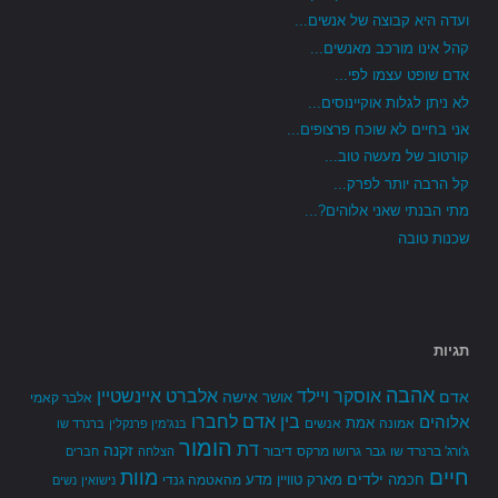
ועדה היא קבוצה של אנשים...
קהל אינו מורכב מאנשים...
אדם שופט עצמו לפי...
לא ניתן לגלות אוקיינוסים...
אני בחיים לא שוכח פרצופים...
קורטוב של מעשה טוב...
קל הרבה יותר לפרק...
מתי הבנתי שאני אלוהים?...
שכנות טובה
תגיות
אהבה
אלברט איינשטיין
אוסקר ויילד
אדם
אישה
אושר
אלבר קאמי
בין אדם לחברו
אלוהים
אמת
אמונה
אנשים
בנג'מין פרנקלין
ברנרד שו
הומור
דת
זקנה
ג'ורג' ברנרד שו
גבר
גרושו מרקס
דיבור
הצלחה
חברים
חיים
מוות
ילדים
חכמה
מארק טוויין
מדע
מהאטמה גנדי
נישואין
נשים