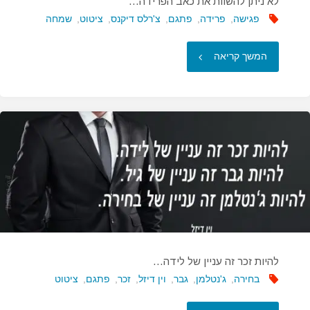
לא ניתן להשוות את כאב הפרידה…
פגישה
,
פרידה
,
פתגם
,
צ'רלס דיקנס
,
ציטוט
,
שמחה
"לא
המשך קריאה
ניתן
להשוות
את
כאב
הפרידה…"
להיות זכר זה עניין של לידה…
בחירה
,
ג'נטלמן
,
גבר
,
וין דיזל
,
זכר
,
פתגם
,
ציטוט