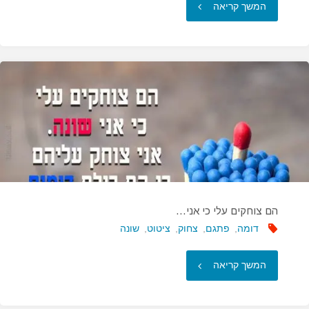
"להיות
המשך קריאה
זכר
זה
עניין
של
לידה…"
הם צוחקים עלי כי אני…
דומה
,
פתגם
,
צחוק
,
ציטוט
,
שונה
"הם
המשך קריאה
צוחקים