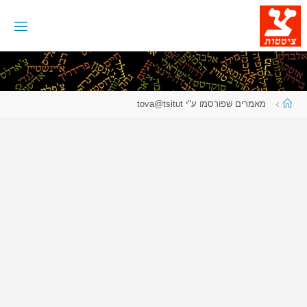
לגו
תוכן
עמוד
מאמרים שפורסמו ע"י tova@tsitut
ראשי