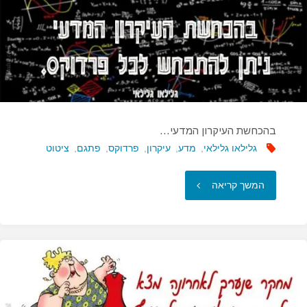
ילד
זה
לא
הופך
בהכחשת העיקרון המדעי…
אותך…"
גלילאו גלילאי
,
מדע
,
עיקרון
,
פרדוקס
,
פתגם
,
ציטוט
"בהכחשת
המשך קריאה
העיקרון
המדעי…"