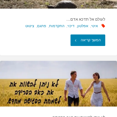
לעולם אל תדכא אדם…
איטי
,
אפלטון
,
דיכוי
,
התקדמות
,
פתגם
,
ציטוט
"לעולם
המשך קריאה
אל
תדכא
אדם…"