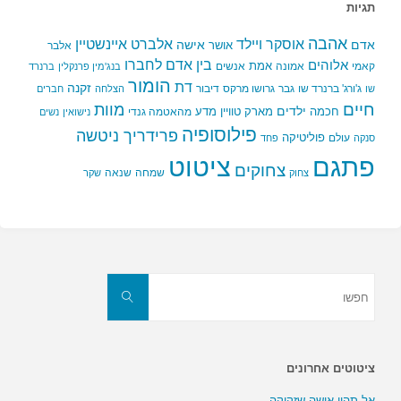
תגיות
אהבה
אלברט איינשטיין
אוסקר ויילד
אדם
אישה
אושר
אלבר
בין אדם לחברו
אלוהים
אמת
קאמי
אמונה
אנשים
בנג'מין פרנקלין
ברנרד
הומור
דת
זקנה
ג'ורג' ברנרד שו
גבר
גרושו מרקס
דיבור
שו
הצלחה
חברים
חיים
מוות
ילדים
חכמה
מארק טוויין
מדע
מהאטמה גנדי
נישואין
נשים
פילוסופיה
פרידריך ניטשה
פוליטיקה
עולם
סנקה
פחד
פתגם
ציטוט
צחוקים
שמחה
שנאה
צחוק
שקר
חפשו
את:
חפשו
ציטוטים אחרונים
אל תהיי אישה שזקוקה…