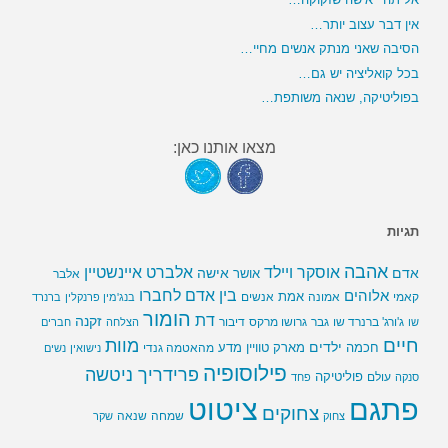
אין דבר עצוב יותר…
הסיבה שאני מנתק אנשים מחיי…
בכל קואליציה יש גם…
בפוליטיקה, שנאה משותפת…
מצאו אותנו כאן:
תגיות
אהבה
אלברט איינשטיין
אוסקר ויילד
אדם
אישה
אושר
אלבר
בין אדם לחברו
אלוהים
אמת
קאמי
אמונה
אנשים
בנג'מין פרנקלין
ברנרד
הומור
דת
זקנה
ג'ורג' ברנרד שו
גבר
גרושו מרקס
דיבור
שו
הצלחה
חברים
חיים
מוות
ילדים
חכמה
מארק טוויין
מדע
מהאטמה גנדי
נישואין
נשים
פילוסופיה
פרידריך ניטשה
פוליטיקה
עולם
סנקה
פחד
פתגם
ציטוט
צחוקים
שמחה
שנאה
צחוק
שקר