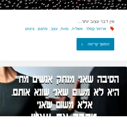
אין דבר עצוב יותר…
ארתור קסלר
,
אשליה
,
מוות
,
עצב
,
פתגם
,
ציטוט
"אין
המשך קריאה
דבר
עצוב
יותר…"