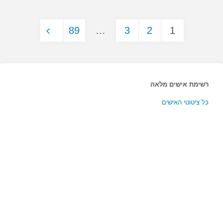
עלי
89
…
3
2
1
כי
Posts
אני…"
pagination
רשימת אישים מלאה
כל ציטוטי האישים