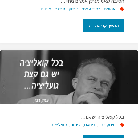
הסיבה שאני מנתק אנשים מחיי…
אנשים
,
כבוד עצמי
,
ניתוק
,
פתגם
,
ציטוט
"הסיבה
המשך קריאה
שאני
מנתק
אנשים
מחיי…"
בכל קואליציה יש גם…
יצחק רבין
,
פתגם
,
ציטוט
,
קואליציה