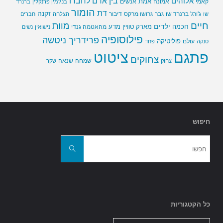
בין אדם לחברו
אלוהים
אמת
קאמי
אמונה
אנשים
בנג'מין פרנקלין
ברנרד
הומור
דת
זקנה
ג'ורג' ברנרד שו
גבר
גרושו מרקס
דיבור
שו
הצלחה
חברים
חיים
מוות
ילדים
חכמה
מארק טוויין
מדע
מהאטמה גנדי
נישואין
נשים
פילוסופיה
פרידריך ניטשה
פוליטיקה
עולם
סנקה
פחד
פתגם
ציטוט
צחוקים
שמחה
שנאה
צחוק
שקר
חיפוש
חפשו
את:
חפשו
כל הקטגוריות
כל