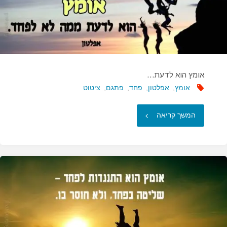
אומץ הוא לדעת…
אומץ
,
אפלטון
,
פחד
,
פתגם
,
ציטוט
"אומץ
המשך קריאה
הוא
לדעת…"