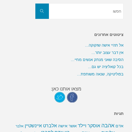
חפשו
את:
חפשו
ציטוטים אחרונים
אל תהיי אישה שזקוקה…
אין דבר עצוב יותר…
הסיבה שאני מנתק אנשים מחיי…
בכל קואליציה יש גם…
בפוליטיקה, שנאה משותפת…
מצאו אותנו כאן:
תגיות
אהבה
אלברט איינשטיין
אוסקר ויילד
אדם
אישה
אושר
אלבר