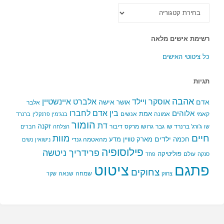
כל
הקטגוריות
רשימת אישים מלאה
כל ציטוטי האישים
תגיות
אהבה
אלברט איינשטיין
אוסקר ויילד
אדם
אישה
אושר
אלבר
בין אדם לחברו
אלוהים
אמת
קאמי
אמונה
אנשים
בנג'מין פרנקלין
ברנרד
הומור
דת
זקנה
ג'ורג' ברנרד שו
גבר
גרושו מרקס
דיבור
שו
הצלחה
חברים
חיים
מוות
ילדים
חכמה
מארק טוויין
מדע
מהאטמה גנדי
נישואין
נשים
פילוסופיה
פרידריך ניטשה
פוליטיקה
עולם
סנקה
פחד
פתגם
ציטוט
צחוקים
שמחה
שנאה
צחוק
שקר