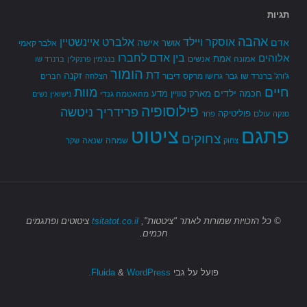
תגיות
אהבה
אלברט איינשטיין
אוסקר ויילד
אדם
אישה
אושר
אלבר קאמי
בין אדם לחברו
אלוהים
אמת
אמונה
אנשים
בנג'מין פרנקלין
ברנרד שו
הומור
דת
זקנה
ג'ורג' ברנרד שו
גבר
גרושו מרקס
דיבור
הצלחה
חברים
חיים
מוות
ילדים
חכמה
מארק טוויין
מדע
מהאטמה גנדי
נישואין
נשים
פילוסופיה
פרידריך ניטשה
פוליטיקה
עולם
סנקה
פחד
פתגם
ציטוט
צחוקים
שמחה
שנאה
צחוק
שקר
© כל הזכויות שמורות
לאתר "ציטטות",
tsitatot.co.il
ציטוטים ופתגמים
חכמים.
פועל על גבי
Fluida
WordPress.
&