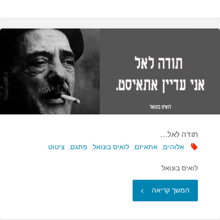
רפואה
רואה
את
האדם
בכל
חולשתו…"
תודה לאל…
אלוהים
,
אתאיזם
,
לואיס בונואל
,
פתגם
,
ציטוט
לואיס בונואל
"תודה
המשך קריאה
לאל…"