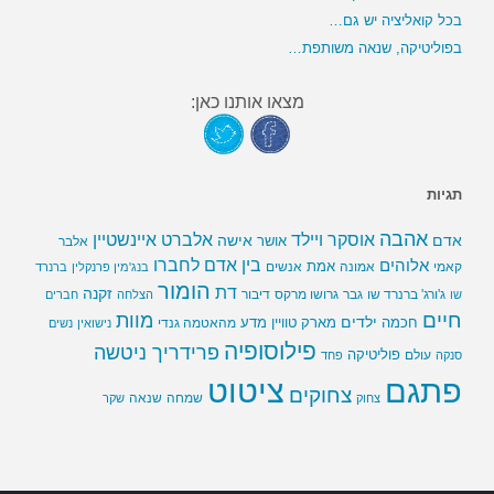
בכל קואליציה יש גם…
בפוליטיקה, שנאה משותפת…
מצאו אותנו כאן:
תגיות
אהבה
אלברט איינשטיין
אוסקר ויילד
אדם
אישה
אושר
אלבר
בין אדם לחברו
אלוהים
אמת
קאמי
אמונה
אנשים
בנג'מין פרנקלין
ברנרד
הומור
דת
זקנה
ג'ורג' ברנרד שו
גבר
גרושו מרקס
דיבור
שו
הצלחה
חברים
חיים
מוות
ילדים
חכמה
מארק טוויין
מדע
מהאטמה גנדי
נישואין
נשים
פילוסופיה
פרידריך ניטשה
פוליטיקה
עולם
סנקה
פחד
פתגם
ציטוט
צחוקים
שמחה
שנאה
צחוק
שקר