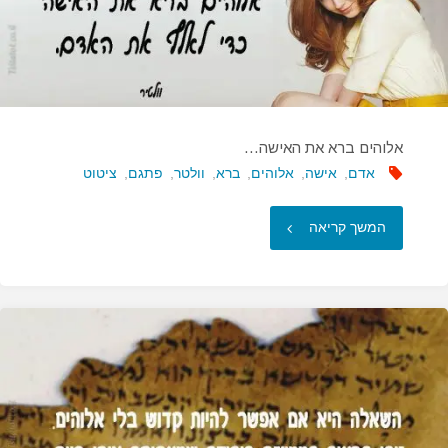
אלוהים ברא את האישה…
אדם
,
אישה
,
אלוהים
,
ברא
,
וולטר
,
פתגם
,
ציטוט
"אלוהים
המשך קריאה
ברא
את
האישה…"