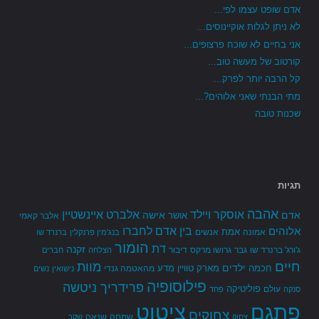
אדם שופט עצמו לפי...
לא ניתן לגלות אוקיינוסים...
אני בחיים לא שוכח פרצופים...
קורטוב של מעשה טוב...
קל הרבה יותר לפרק...
מתי הבנתי שאני אלוהים?...
שכנות טובה
תגיות
אהבה
אלברט איינשטיין
אוסקר ויילד
אדם
אישה
אושר
אלבר קאמי
בין אדם לחברו
אלוהים
אמת
אמונה
אנשים
בנג'מין פרנקלין
ברנרד שו
הומור
דת
זקנה
ג'ורג' ברנרד שו
גבר
גרושו מרקס
דיבור
הצלחה
חברים
חיים
מוות
ילדים
חכמה
מארק טוויין
מדע
מהאטמה גנדי
נישואין
נשים
פילוסופיה
פרידריך ניטשה
פוליטיקה
עולם
סנקה
פחד
פתגם
ציטוט
צחוקים
שמחה
שנאה
צחוק
שקר