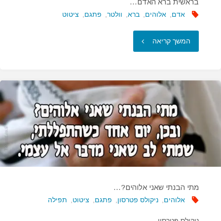
בראשית ברא האדם…
אדם
,
אלוהים
,
ברא
,
וולטר
,
פתגם
,
ציטוט
"בראשית
המשך קריאה
ברא
האדם…"
מתי הבנתי שאני אלוהים?…
אלוהים
,
ניקולס פטרסון
,
פתגם
,
ציטוט
,
תפילה
ניקולס פטרסון