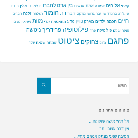
בין אדם לחברו
אלוהים
אמת
קאמי
אמונה
אנשים
בנג'מין פרנקלין
ברנרד
הומור
דת
זקנה
ג'ורג' ברנרד שו
גבר
גרושו מרקס
דיבור
שו
הצלחה
חברים
חיים
מוות
ילדים
חכמה
מארק טוויין
מדע
מהאטמה גנדי
נישואין
נשים
פילוסופיה
פרידריך ניטשה
פוליטיקה
עולם
סנקה
פחד
פתגם
ציטוט
צחוקים
שמחה
שנאה
צחוק
שקר
חפשו
את:
חפשו
ציטוטים אחרונים
אל תהיי אישה שזקוקה…
אין דבר עצוב יותר…
הסיבה שאני מנתק אנשים מחיי…