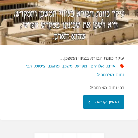
עין
קצרת
רואי…"
עיקר כוונת הבורא בציווי המשכן…
אדם
,
אלוהים
,
מקדש
,
משכן
,
פתגם
,
ציטוט
,
רבי
נחום מצ'רנוביל
רבי נחום מצ'רנוביל
"עיקר
המשך קריאה
כוונת
הבורא