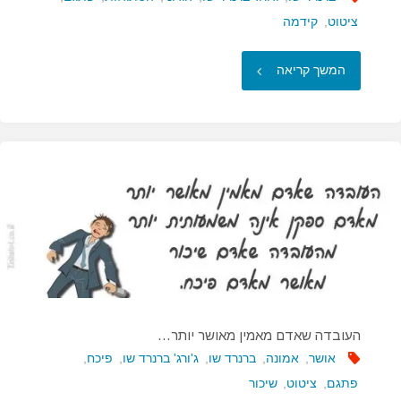
ציטוט
,
קידמה
"בני
המשך קריאה
אדם
הגיוניים
מסתגלים
לסביבתם…"
העובדה שאדם מאמין מאושר יותר…
אושר
,
אמונה
,
ברנרד שו
,
ג'ורג' ברנרד שו
,
פיכח
,
פתגם
,
ציטוט
,
שיכור