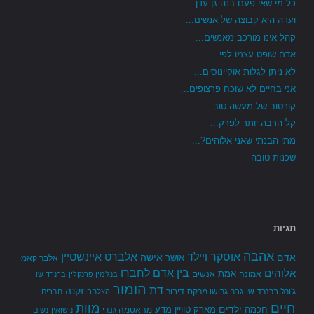
כל מי שאי פעם בנה גן עדן...
ועדה היא קבוצה של אנשים...
קהל אינו מורכב מאנשים...
אדם שופט עצמו לפי...
לא ניתן לגלות אוקיינוסים...
אני בחיים לא שוכח פרצופים...
קורטוב של מעשה טוב...
קל הרבה יותר לפרק...
מתי הבנתי שאני אלוהים?...
שכנות טובה
תגיות
אהבה
אלברט איינשטיין
אוסקר ויילד
אדם
אישה
אושר
אלבר קאמי
בין אדם לחברו
אלוהים
אמת
אמונה
אנשים
בנג'מין פרנקלין
ברנרד שו
הומור
דת
זקנה
ג'ורג' ברנרד שו
גבר
גרושו מרקס
דיבור
הצלחה
חברים
חיים
מוות
ילדים
חכמה
מארק טוויין
מדע
מהאטמה גנדי
נישואין
נשים