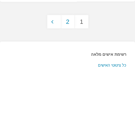
דבר
2
1
נפלא…"
Posts
pagination
רשימת אישים מלאה
כל ציטוטי האישים