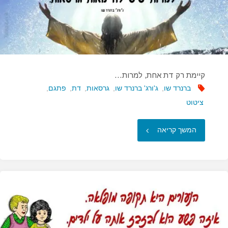
קיימת רק דת אחת, למרות…
ברנרד שו
,
ג'ורג' ברנרד שו
,
גרסאות
,
דת
,
פתגם
,
ציטוט
"קיימת
המשך קריאה
רק
דת
אחת,
למרות…"