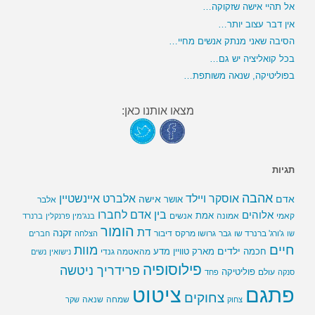
אל תהיי אישה שזקוקה…
אין דבר עצוב יותר…
הסיבה שאני מנתק אנשים מחיי…
בכל קואליציה יש גם…
בפוליטיקה, שנאה משותפת…
מצאו אותנו כאן:
תגיות
אהבה
אלברט איינשטיין
אוסקר ויילד
אדם
אישה
אושר
אלבר
בין אדם לחברו
אלוהים
אמת
קאמי
אמונה
אנשים
בנג'מין פרנקלין
ברנרד
הומור
דת
זקנה
ג'ורג' ברנרד שו
גבר
גרושו מרקס
דיבור
שו
הצלחה
חברים
חיים
מוות
ילדים
חכמה
מארק טוויין
מדע
מהאטמה גנדי
נישואין
נשים
פילוסופיה
פרידריך ניטשה
פוליטיקה
עולם
סנקה
פחד
פתגם
ציטוט
צחוקים
שמחה
שנאה
צחוק
שקר