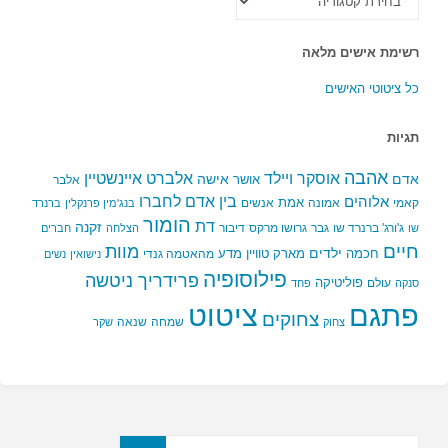
הקטגוריות
רשימת אישים מלאה
כל ציטוטי האישים
תגיות
אהבה
אלברט איינשטיין
אוסקר ויילד
אדם
אישה
אושר
אלבר
בין אדם לחברו
אלוהים
אמת
קאמי
אמונה
אנשים
בנג'מין פרנקלין
ברנרד
הומור
דת
זקנה
ג'ורג' ברנרד שו
גבר
גרושו מרקס
דיבור
שו
הצלחה
חברים
חיים
מוות
ילדים
חכמה
מארק טוויין
מדע
מהאטמה גנדי
נישואין
נשים
פילוסופיה
פרידריך ניטשה
פוליטיקה
עולם
סנקה
פחד
פתגם
ציטוט
צחוקים
שמחה
שנאה
צחוק
שקר
חפשו