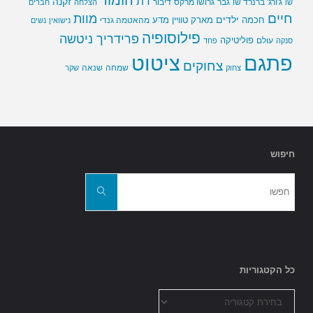
הומור
דת
זקנה
ג'ורג' ברנרד שו
גבר
גרושו מרקס
דיבור
שו
הצלחה
חברים
חיים
מוות
ילדים
חכמה
מארק טוויין
מדע
מהאטמה גנדי
נישואין
נשים
פילוסופיה
פרידריך ניטשה
פוליטיקה
עולם
סנקה
פחד
פתגם
ציטוט
צחוקים
שמחה
שנאה
צחוק
שקר
חיפוש
חפשו
את:
חפשו
כל הקטגוריות
כל
הקטגוריות