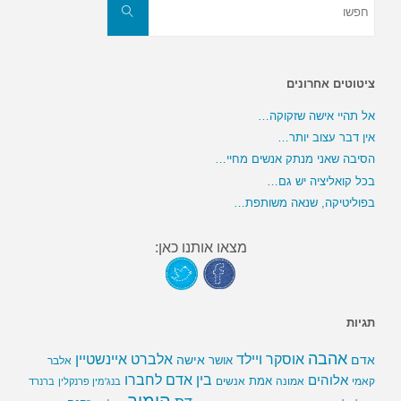
את:
חפשו
ציטוטים אחרונים
אל תהיי אישה שזקוקה…
אין דבר עצוב יותר…
הסיבה שאני מנתק אנשים מחיי…
בכל קואליציה יש גם…
בפוליטיקה, שנאה משותפת…
מצאו אותנו כאן:
תגיות
אהבה
אלברט איינשטיין
אוסקר ויילד
אדם
אישה
אושר
אלבר
בין אדם לחברו
אלוהים
אמת
קאמי
אמונה
אנשים
בנג'מין פרנקלין
ברנרד