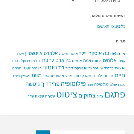
הקטגוריות
רשימת אישים מלאה
כל ציטוטי האישים
תגיות
אהבה
אלברט איינשטיין
אוסקר ויילד
אדם
אישה
אושר
אלבר
בין אדם לחברו
אלוהים
אמת
קאמי
אמונה
אנשים
בנג'מין פרנקלין
ברנרד
הומור
דת
זקנה
ג'ורג' ברנרד שו
גבר
גרושו מרקס
דיבור
שו
הצלחה
חברים
חיים
מוות
ילדים
חכמה
מארק טוויין
מדע
מהאטמה גנדי
נישואין
נשים
פילוסופיה
פרידריך ניטשה
פוליטיקה
עולם
סנקה
פחד
פתגם
ציטוט
צחוקים
שמחה
שנאה
צחוק
שקר
חפשו