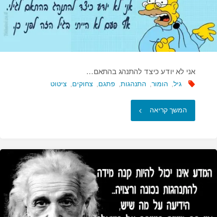
אני לא יודע כיצד להתנהג בהתאם…
גיל
,
הומור
,
התנהגות
,
פתגם
,
צחוקים
,
ציטוט
"אני
המשך קריאה
לא
יודע
כיצד
להתנהג
בהתאם…"