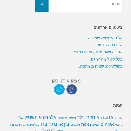
את:
חפשו
ציטוטים אחרונים
אל תהיי אישה שזקוקה…
אין דבר עצוב יותר…
הסיבה שאני מנתק אנשים מחיי…
בכל קואליציה יש גם…
בפוליטיקה, שנאה משותפת…
מצאו אותנו כאן:
תגיות
אהבה
אלברט איינשטיין
אוסקר ויילד
אדם
אישה
אושר
אלבר
בין אדם לחברו
אלוהים
אמת
קאמי
אמונה
אנשים
בנג'מין פרנקלין
ברנרד