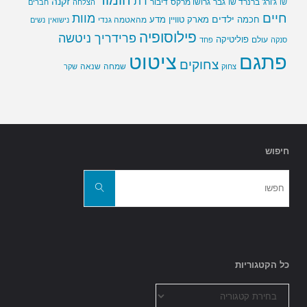
הומור
דת
זקנה
ג'ורג' ברנרד שו
גבר
גרושו מרקס
דיבור
שו
הצלחה
חברים
חיים
מוות
ילדים
חכמה
מארק טוויין
מדע
מהאטמה גנדי
נישואין
נשים
פילוסופיה
פרידריך ניטשה
פוליטיקה
עולם
סנקה
פחד
פתגם
ציטוט
צחוקים
שמחה
שנאה
צחוק
שקר
חיפוש
חפשו
את:
חפשו
כל הקטגוריות
כל
הקטגוריות