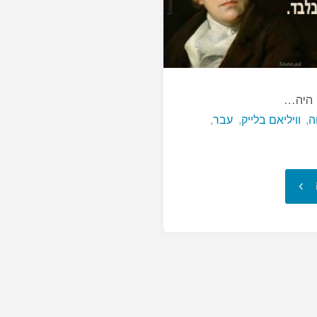
 היה…
ה
,
וויליאם בלייק
,
עבר
,
"מה
שמוכח
כיום
היה…"