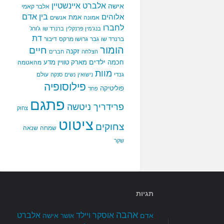
אלברט איינשטיין
אישה
אלבר קאמי
בין אדם
אלוהים
אמת
אמונה
אנשים
לחברו
ג'ורג'
בנג'מין פרנקלין
ברנרד שו
דת
ברנרד שו
גבר
גרושו מרקס
דיבור
הומור
חיים
זקנה
הצלחה
חברים
ילדים
חכמה
מארק טוויין
מדע
מהאטמה
מוות
גנדי
עולם
נישואין
נשים
סנקה
פילוסופיה
פוליטיקה
פחד
פתגם
פרידריך ניטשה
צחוק
ציטוט
צחוקים
שמחה
שנאה
שקר
תגיות
אהבה
אלברט
אוסקר ויילד
אדם
אישה
אושר