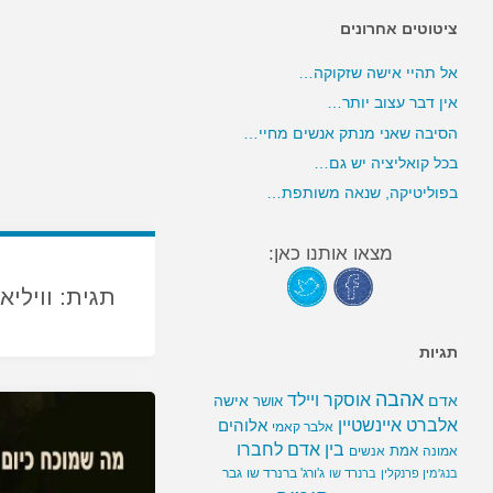
ציטוטים אחרונים
אל תהיי אישה שזקוקה…
אין דבר עצוב יותר…
הסיבה שאני מנתק אנשים מחיי…
בכל קואליציה יש גם…
בפוליטיקה, שנאה משותפת…
מצאו אותנו כאן:
תגית:
וויליא
תגיות
אהבה
אוסקר ויילד
אדם
אישה
אושר
אלברט איינשטיין
אלוהים
אלבר קאמי
בין אדם לחברו
אמת
אמונה
אנשים
ג'ורג' ברנרד שו
גבר
בנג'מין פרנקלין
ברנרד שו