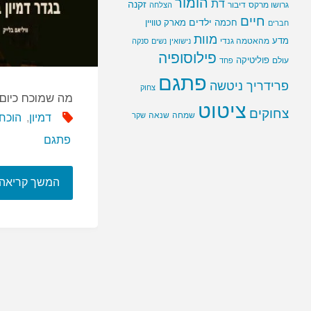
הומור
דת
זקנה
גרושו מרקס
דיבור
הצלחה
חיים
ילדים
חכמה
מארק טוויין
חברים
מוות
מדע
מהאטמה גנדי
נישואין
נשים
סנקה
פילוסופיה
פוליטיקה
עולם
פחד
פתגם
פרידריך ניטשה
צחוק
מה שמוכח כיום
ציטוט
צחוקים
שמחה
שנאה
שקר
דמיון
,
הוכח
פתגם
המשך קריאה