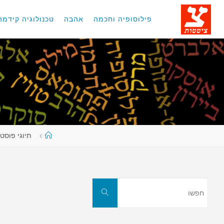
לגו
תוכן
פילוסופיה וחכמה
אהבה
טכנולוגיה קידמה
עמוד
תיוגי פוסטי
ראשי
חפשו
חפשו
את: