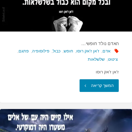
האדם נולד חופשי…
אדם
,
ז'אן ז'אק רוסו
,
חופש
,
כבול
,
פילוסופיה
,
פתגם
,
ציטוט
,
שלשלאות
ז'אן ז'אק רוסו
"האדם
המשך קריאה
נולד
חופשי…"