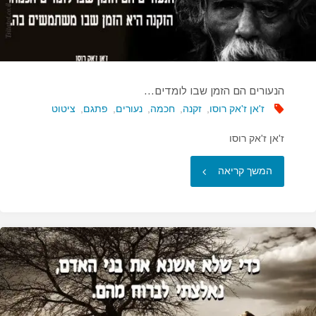
הנעורים הם הזמן שבו לומדים…
ז'אן ז'אק רוסו
,
זקנה
,
חכמה
,
נעורים
,
פתגם
,
ציטוט
ז'אן ז'אק רוסו
"הנעורים
המשך קריאה
הם
הזמן
שבו
לומדים…"