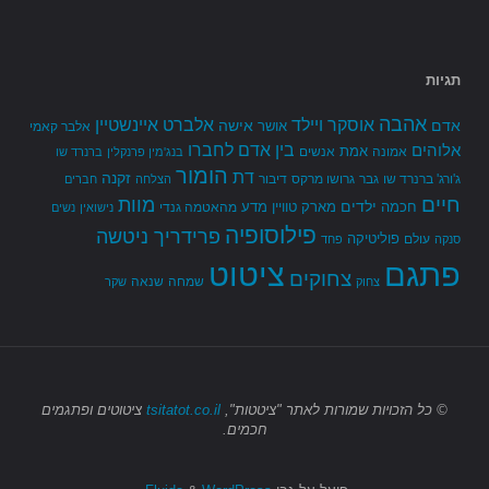
תגיות
אהבה
אלברט איינשטיין
אוסקר ויילד
אדם
אישה
אושר
אלבר קאמי
בין אדם לחברו
אלוהים
אמת
אמונה
אנשים
בנג'מין פרנקלין
ברנרד שו
הומור
דת
זקנה
ג'ורג' ברנרד שו
גבר
גרושו מרקס
דיבור
הצלחה
חברים
חיים
מוות
ילדים
חכמה
מארק טוויין
מדע
מהאטמה גנדי
נישואין
נשים
פילוסופיה
פרידריך ניטשה
פוליטיקה
עולם
סנקה
פחד
פתגם
ציטוט
צחוקים
שמחה
שנאה
צחוק
שקר
© כל הזכויות שמורות
לאתר "ציטטות",
tsitatot.co.il
ציטוטים ופתגמים
חכמים.