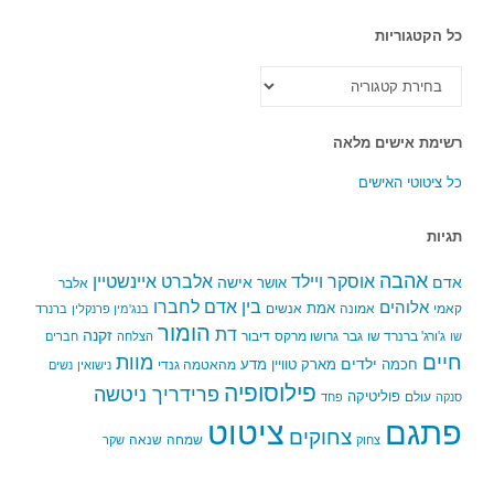
כל הקטגוריות
כל
הקטגוריות
רשימת אישים מלאה
כל ציטוטי האישים
תגיות
אהבה
אלברט איינשטיין
אוסקר ויילד
אדם
אישה
אושר
אלבר
בין אדם לחברו
אלוהים
אמת
קאמי
אמונה
אנשים
בנג'מין פרנקלין
ברנרד
הומור
דת
זקנה
ג'ורג' ברנרד שו
גבר
גרושו מרקס
דיבור
שו
הצלחה
חברים
חיים
מוות
ילדים
חכמה
מארק טוויין
מדע
מהאטמה גנדי
נישואין
נשים
פילוסופיה
פרידריך ניטשה
פוליטיקה
עולם
סנקה
פחד
פתגם
ציטוט
צחוקים
שמחה
שנאה
צחוק
שקר