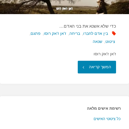
כדי שלא אשנא את בני האדם…
בין אדם לחברו
,
בריחה
,
ז'אן ז'אק רוסו
,
פתגם
,
ציטוט
,
שנאה
ז'אן ז'אק רוסו
"כדי
המשך קריאה
שלא
אשנא
את
רשימת אישים מלאה
בני
כל ציטוטי האישים
האדם…"