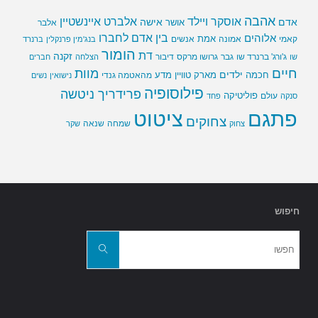
אהבה
אלברט איינשטיין
אוסקר ויילד
אדם
אישה
אושר
אלבר
בין אדם לחברו
אלוהים
אמת
קאמי
אמונה
אנשים
בנג'מין פרנקלין
ברנרד
הומור
דת
זקנה
ג'ורג' ברנרד שו
גבר
גרושו מרקס
דיבור
שו
הצלחה
חברים
חיים
מוות
ילדים
חכמה
מארק טוויין
מדע
מהאטמה גנדי
נישואין
נשים
פילוסופיה
פרידריך ניטשה
פוליטיקה
עולם
סנקה
פחד
פתגם
ציטוט
צחוקים
שמחה
שנאה
צחוק
שקר
חיפוש
חפשו
את:
חפשו