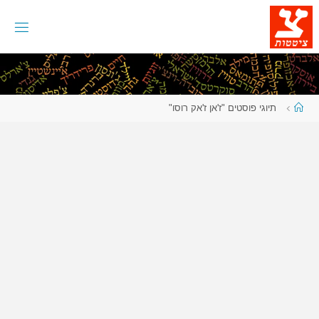
לגו
תוכן
עמוד
תיוגי פוסטים "ז'אן ז'אק רוסו"
ראשי