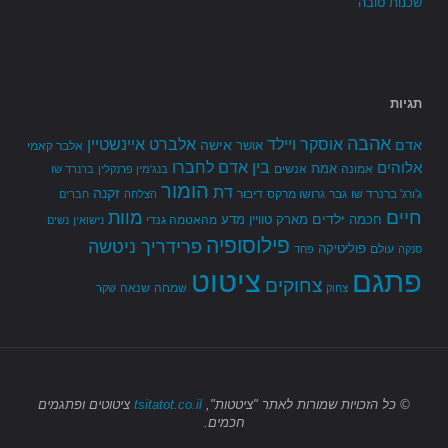
שכנות טובה
תגיות
אהבה
אלברט איינשטיין
אוסקר ויילד
אדם
אישה
אושר
אלבר קאמי
בין אדם לחברו
אלוהים
אמת
אמונה
אנשים
בנג'מין פרנקלין
ברנרד שו
הומור
דת
זקנה
ג'ורג' ברנרד שו
גבר
גרושו מרקס
דיבור
הצלחה
חברים
חיים
מוות
ילדים
חכמה
מארק טוויין
מדע
מהאטמה גנדי
נישואין
נשים
פילוסופיה
פרידריך ניטשה
פוליטיקה
עולם
סנקה
פחד
פתגם
ציטוט
צחוקים
שמחה
שנאה
צחוק
שקר
© כל הזכויות שמורות
לאתר "ציטטות",
tsitatot.co.il
ציטוטים ופתגמים
חכמים.