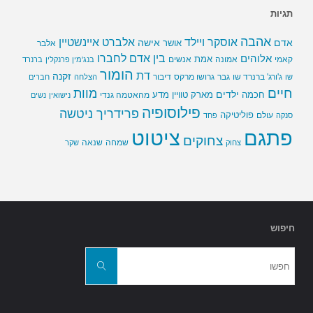
תגיות
אהבה
אלברט איינשטיין
אוסקר ויילד
אדם
אישה
אושר
אלבר
בין אדם לחברו
אלוהים
אמת
קאמי
אמונה
אנשים
בנג'מין פרנקלין
ברנרד
הומור
דת
זקנה
ג'ורג' ברנרד שו
גבר
גרושו מרקס
דיבור
שו
הצלחה
חברים
חיים
מוות
ילדים
חכמה
מארק טוויין
מדע
מהאטמה גנדי
נישואין
נשים
פילוסופיה
פרידריך ניטשה
פוליטיקה
עולם
סנקה
פחד
פתגם
ציטוט
צחוקים
שמחה
שנאה
צחוק
שקר
חיפוש
חפשו
את:
חפשו