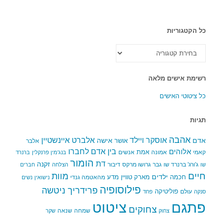
כל הקטגוריות
כל
הקטגוריות
רשימת אישים מלאה
כל ציטוטי האישים
תגיות
אהבה
אלברט איינשטיין
אוסקר ויילד
אדם
אישה
אושר
אלבר
בין אדם לחברו
אלוהים
אמת
קאמי
אמונה
אנשים
בנג'מין פרנקלין
ברנרד
הומור
דת
זקנה
ג'ורג' ברנרד שו
גבר
גרושו מרקס
דיבור
שו
הצלחה
חברים
חיים
מוות
ילדים
חכמה
מארק טוויין
מדע
מהאטמה גנדי
נישואין
נשים
פילוסופיה
פרידריך ניטשה
פוליטיקה
עולם
סנקה
פחד
פתגם
ציטוט
צחוקים
שמחה
שנאה
צחוק
שקר