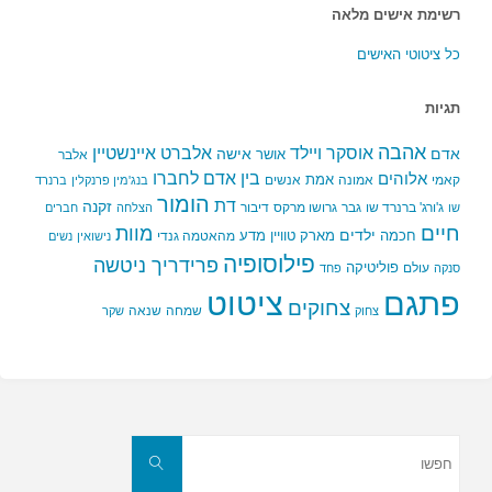
רשימת אישים מלאה
כל ציטוטי האישים
תגיות
אהבה
אלברט איינשטיין
אוסקר ויילד
אדם
אישה
אושר
אלבר
בין אדם לחברו
אלוהים
אמת
קאמי
אמונה
אנשים
בנג'מין פרנקלין
ברנרד
הומור
דת
זקנה
ג'ורג' ברנרד שו
גבר
גרושו מרקס
דיבור
שו
הצלחה
חברים
חיים
מוות
ילדים
חכמה
מארק טוויין
מדע
מהאטמה גנדי
נישואין
נשים
פילוסופיה
פרידריך ניטשה
פוליטיקה
עולם
סנקה
פחד
פתגם
ציטוט
צחוקים
שמחה
שנאה
צחוק
שקר
חפשו
את:
חפשו