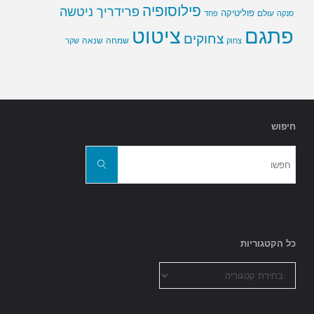
פילוסופיה
פרידריך ניטשה
פוליטיקה
עולם
סנקה
פחד
פתגם
ציטוט
צחוקים
שמחה
שנאה
צחוק
שקר
חיפוש
חפשו
את:
חפשו
כל הקטגוריות
כל
הקטגוריות