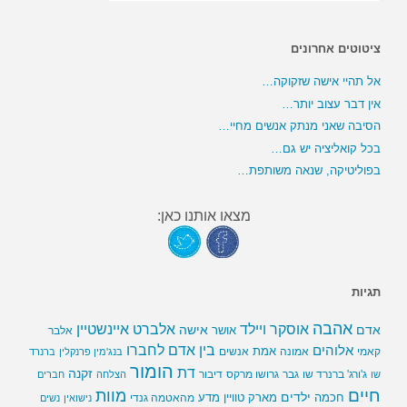
ציטוטים אחרונים
אל תהיי אישה שזקוקה…
אין דבר עצוב יותר…
הסיבה שאני מנתק אנשים מחיי…
בכל קואליציה יש גם…
בפוליטיקה, שנאה משותפת…
מצאו אותנו כאן:
תגיות
אהבה
אלברט איינשטיין
אוסקר ויילד
אדם
אישה
אושר
אלבר
בין אדם לחברו
אלוהים
אמת
קאמי
אמונה
אנשים
בנג'מין פרנקלין
ברנרד
הומור
דת
זקנה
ג'ורג' ברנרד שו
גבר
גרושו מרקס
דיבור
שו
הצלחה
חברים
חיים
מוות
ילדים
חכמה
מארק טוויין
מדע
מהאטמה גנדי
נישואין
נשים