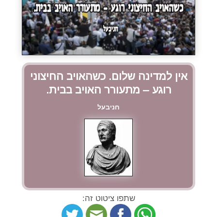
אין למדינה שלום. כשהאויב החיצוני
רוגע – מתעורר האויב בבית.
חניבעל
שתפו ציטוט זה: