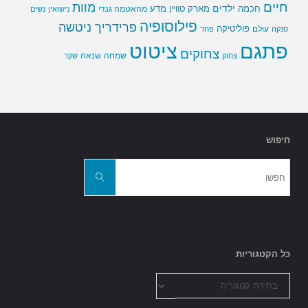
חיים
מוות
ילדים
חכמה
מארק טוויין
מדע
מהאטמה גנדי
נישואין
נשים
פילוסופיה
פרידריך ניטשה
פוליטיקה
עולם
סנקה
פחד
פתגם
ציטוט
צחוקים
שמחה
שנאה
צחוק
שקר
חיפוש
חפשו
את:
חפשו
כל הקטגוריות
כל
הקטגוריות