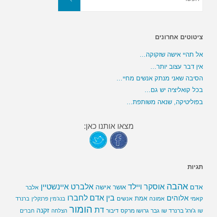
ציטוטים אחרונים
אל תהיי אישה שזקוקה…
אין דבר עצוב יותר…
הסיבה שאני מנתק אנשים מחיי…
בכל קואליציה יש גם…
בפוליטיקה, שנאה משותפת…
מצאו אותנו כאן:
תגיות
אהבה
אלברט איינשטיין
אוסקר ויילד
אדם
אישה
אושר
אלבר
בין אדם לחברו
אלוהים
אמת
קאמי
אמונה
אנשים
בנג'מין פרנקלין
ברנרד
הומור
דת
זקנה
ג'ורג' ברנרד שו
גבר
גרושו מרקס
דיבור
שו
הצלחה
חברים