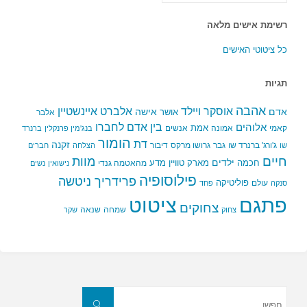
רשימת אישים מלאה
כל ציטוטי האישים
תגיות
אהבה
אלברט איינשטיין
אוסקר ויילד
אדם
אישה
אושר
אלבר
בין אדם לחברו
אלוהים
אמת
קאמי
אמונה
אנשים
בנג'מין פרנקלין
ברנרד
הומור
דת
זקנה
ג'ורג' ברנרד שו
גבר
גרושו מרקס
דיבור
שו
הצלחה
חברים
חיים
מוות
ילדים
חכמה
מארק טוויין
מדע
מהאטמה גנדי
נישואין
נשים
פילוסופיה
פרידריך ניטשה
פוליטיקה
עולם
סנקה
פחד
פתגם
ציטוט
צחוקים
שמחה
שנאה
צחוק
שקר
חפשו
את:
חפשו