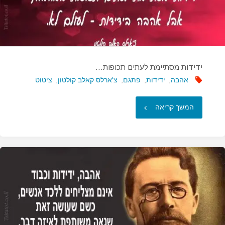
ידידות מסתיימת לעתים תכופות…
אהבה
,
ידידות
,
פתגם
,
צ'ארלס קאלב קולטון
,
ציטוט
"ידידות
המשך קריאה
מסתיימת
לעתים
תכופות…"