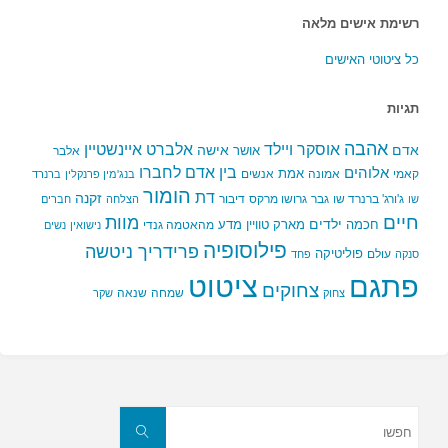
רשימת אישים מלאה
כל ציטוטי האישים
תגיות
אהבה
אלברט איינשטיין
אוסקר ויילד
אדם
אישה
אושר
אלבר
בין אדם לחברו
אלוהים
אמת
קאמי
אמונה
אנשים
בנג'מין פרנקלין
ברנרד
הומור
דת
זקנה
ג'ורג' ברנרד שו
גבר
גרושו מרקס
דיבור
שו
הצלחה
חברים
חיים
מוות
ילדים
חכמה
מארק טוויין
מדע
מהאטמה גנדי
נישואין
נשים
פילוסופיה
פרידריך ניטשה
פוליטיקה
עולם
סנקה
פחד
פתגם
ציטוט
צחוקים
שמחה
שנאה
צחוק
שקר
חפשו
את:
חפשו