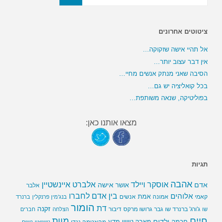
ציטוטים אחרונים
אל תהיי אישה שזקוקה…
אין דבר עצוב יותר…
הסיבה שאני מנתק אנשים מחיי…
בכל קואליציה יש גם…
בפוליטיקה, שנאה משותפת…
מצאו אותנו כאן:
תגיות
אהבה
אלברט איינשטיין
אוסקר ויילד
אדם
אישה
אושר
אלבר
בין אדם לחברו
אלוהים
אמת
קאמי
אמונה
אנשים
בנג'מין פרנקלין
ברנרד
הומור
דת
זקנה
ג'ורג' ברנרד שו
גבר
גרושו מרקס
דיבור
שו
הצלחה
חברים
חיים
מוות
ילדים
חכמה
מארק טוויין
מדע
מהאטמה גנדי
נישואין
נשים