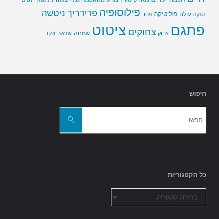
פילוסופיה
פרידריך ניטשה
פוליטיקה
עולם
סנקה
פחד
פתגם
ציטוט
צחוקים
שמחה
שנאה
צחוק
שקר
חיפוש
חפשו
את:
חפשו
כל הקטגוריות
כל
הקטגוריות