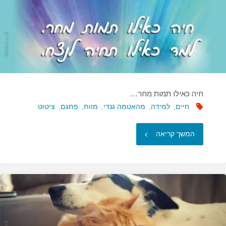
כל
מה
שאתה…"
חיה כאילו תמות מחר…
חיים
,
למידה
,
מהאטמה גנדי
,
מוות
,
פתגם
,
ציטוט
"חיה
המשך קריאה
כאילו
תמות
מחר…"