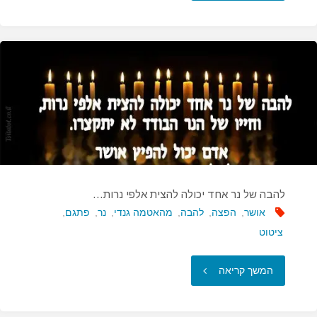
שנמצא
מאחוריך
ומה
שנמצא
מלפניך…"
להבה של נר אחד יכולה להצית אלפי נרות…
אושר
,
הפצה
,
להבה
,
מהאטמה גנדי
,
נר
,
פתגם
,
ציטוט
"להבה
המשך קריאה
של