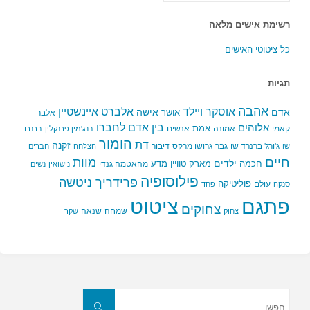
רשימת אישים מלאה
כל ציטוטי האישים
תגיות
אהבה
אלברט איינשטיין
אוסקר ויילד
אדם
אישה
אושר
אלבר
בין אדם לחברו
אלוהים
אמת
קאמי
אמונה
אנשים
בנג'מין פרנקלין
ברנרד
הומור
דת
זקנה
ג'ורג' ברנרד שו
גבר
גרושו מרקס
דיבור
שו
הצלחה
חברים
חיים
מוות
ילדים
חכמה
מארק טוויין
מדע
מהאטמה גנדי
נישואין
נשים
פילוסופיה
פרידריך ניטשה
פוליטיקה
עולם
סנקה
פחד
פתגם
ציטוט
צחוקים
שמחה
שנאה
צחוק
שקר
חפשו
את:
חפשו