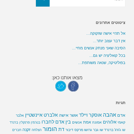
ציטוטים אחרונים
אל תהיי אישה שזקוקה…
אין דבר עצוב יותר…
הסיבה שאני מנתק אנשים מחיי…
בכל קואליציה יש גם…
בפוליטיקה, שנאה משותפת…
מצאו אותנו כאן:
תגיות
אהבה
אלברט איינשטיין
אוסקר ויילד
אדם
אישה
אושר
אלבר
בין אדם לחברו
אלוהים
אמת
קאמי
אמונה
אנשים
בנג'מין פרנקלין
ברנרד
הומור
דת
זקנה
ג'ורג' ברנרד שו
גבר
גרושו מרקס
דיבור
שו
הצלחה
חברים