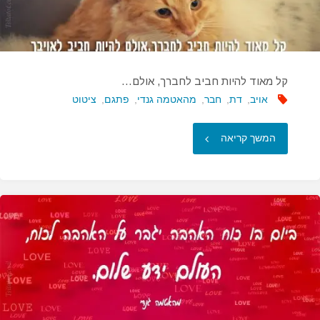
קל מאוד להיות חביב לחברך, אולם…
אויב
,
דת
,
חבר
,
מהאטמה גנדי
,
פתגם
,
ציטוט
"קל
המשך קריאה
מאוד
להיות
חביב
לחברך,
אולם…"