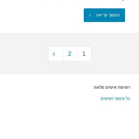
"ישנם
המשך קריאה
בעולם
אנשים
2
1
כל
Posts
כך
pagination
רעבים…"
רשימת אישים מלאה
כל ציטוטי האישים