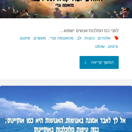
לפני כס המלכות אנשים ישפטו…
אלוהים
,
כוונות
,
לב
,
מהאטמה גנדי
,
מעשים
,
פתגם
,
ציטוט
,
שופט
"לפני
המשך קריאה
כס
המלכות
אנשים
ישפטו…"