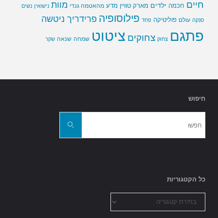
חיים
מוות
ילדים
חכמה
מארק טוויין
מדע
מהאטמה גנדי
נישואין
נשים
פילוסופיה
פרידריך ניטשה
פוליטיקה
עולם
סנקה
פחד
פתגם
ציטוט
צחוקים
שמחה
שנאה
צחוק
שקר
חיפוש
חפשו
את:
חפשו
כל הקטגוריות
כל
הקטגוריות