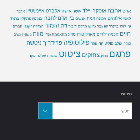
אהבה
אלברט איינשטיין
אוסקר ויילד
אדם
אישה
אושר
אלבר
בין אדם לחברו
אלוהים
אמת
קאמי
אמונה
אנשים
בנג'מין פרנקלין
ברנרד
הומור
דת
זקנה
ג'ורג' ברנרד שו
גבר
גרושו מרקס
דיבור
שו
הצלחה
חברים
חיים
מוות
ילדים
חכמה
מארק טוויין
מדע
מהאטמה גנדי
נישואין
נשים
פילוסופיה
פרידריך ניטשה
פוליטיקה
עולם
סנקה
פחד
פתגם
ציטוט
צחוקים
שמחה
שנאה
צחוק
שקר
חיפוש
חפשו
את:
חפשו