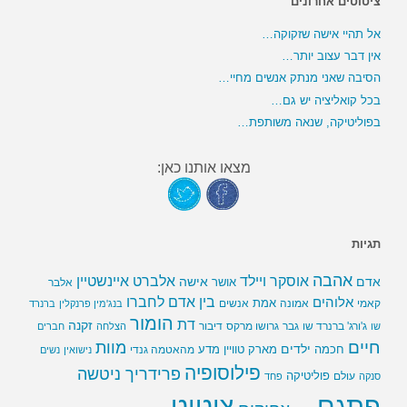
ציטוטים אחרונים
אל תהיי אישה שזקוקה…
אין דבר עצוב יותר…
הסיבה שאני מנתק אנשים מחיי…
בכל קואליציה יש גם…
בפוליטיקה, שנאה משותפת…
מצאו אותנו כאן:
תגיות
אהבה
אלברט איינשטיין
אוסקר ויילד
אדם
אישה
אושר
אלבר
בין אדם לחברו
אלוהים
אמת
קאמי
אמונה
אנשים
בנג'מין פרנקלין
ברנרד
הומור
דת
זקנה
ג'ורג' ברנרד שו
גבר
גרושו מרקס
דיבור
שו
הצלחה
חברים
חיים
מוות
ילדים
חכמה
מארק טוויין
מדע
מהאטמה גנדי
נישואין
נשים
פילוסופיה
פרידריך ניטשה
פוליטיקה
עולם
סנקה
פחד
פתגם
ציטוט