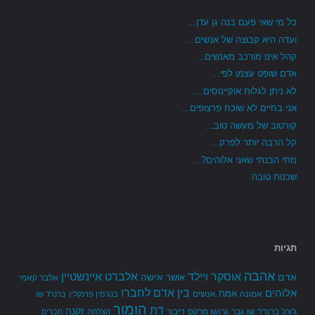
כל מי שאי פעם בנה גן עדן...
ועדה היא קבוצה של אנשים...
קהל אינו מורכב מאנשים...
אדם שופט עצמו לפי...
לא ניתן לגלות אוקיינוסים...
אני בחיים לא שוכח פרצופים...
קורטוב של מעשה טוב...
קל הרבה יותר לפרק...
מתי הבנתי שאני אלוהים?...
שכנות טובה
תגיות
אהבה
אלברט איינשטיין
אוסקר ויילד
אדם
אישה
אושר
אלבר קאמי
בין אדם לחברו
אלוהים
אמת
אמונה
אנשים
בנג'מין פרנקלין
ברנרד שו
הומור
דת
זקנה
ג'ורג' ברנרד שו
גבר
גרושו מרקס
דיבור
הצלחה
חברים