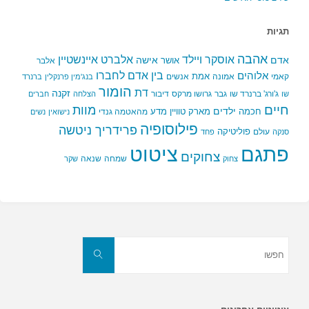
תגיות
אהבה
אלברט איינשטיין
אוסקר ויילד
אדם
אישה
אושר
אלבר
בין אדם לחברו
אלוהים
אמת
קאמי
אמונה
אנשים
בנג'מין פרנקלין
ברנרד
הומור
דת
זקנה
ג'ורג' ברנרד שו
גבר
גרושו מרקס
דיבור
שו
הצלחה
חברים
חיים
מוות
ילדים
חכמה
מארק טוויין
מדע
מהאטמה גנדי
נישואין
נשים
פילוסופיה
פרידריך ניטשה
פוליטיקה
עולם
סנקה
פחד
פתגם
ציטוט
צחוקים
שמחה
שנאה
צחוק
שקר
חפשו
את:
חפשו