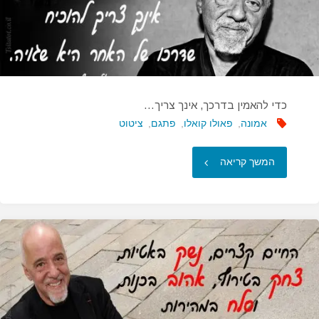
כדי להאמין בדרכך, אינך צריך…
אמונה
,
פאולו קואלו
,
פתגם
,
ציטוט
"כדי
המשך קריאה
להאמין
בדרכך,
אינך
צריך…"