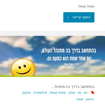
פאולו קואלו
"הדיונות
המשך קריאה
משתנות
עם
הרוח…"
בהתחשב בדרך בה מתנהל…
יום
,
נס
,
עולם
,
פאולו קואלו
,
פילוסופיה
,
פתגם
,
ציטוט
,
שמח