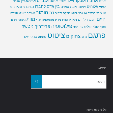
אהבה
אלברט איינשטיין
אוסקר ויילד
אדם
אישה
אושר
אלבר
בין אדם לחברו
אלוהים
אמת
קאמי
אמונה
אנשים
בנג'מין פרנקלין
ברנרד
הומור
דת
זקנה
ג'ורג' ברנרד שו
גבר
גרושו מרקס
דיבור
שו
הצלחה
חברים
חיים
מוות
ילדים
חכמה
מארק טוויין
מדע
מהאטמה גנדי
נישואין
נשים
פילוסופיה
פרידריך ניטשה
פוליטיקה
עולם
סנקה
פחד
פתגם
ציטוט
צחוקים
שמחה
שנאה
צחוק
שקר
חיפוש
חפשו
את:
חפשו
כל הקטגוריות