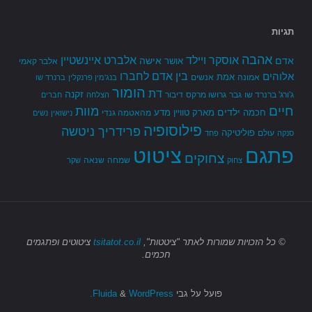
תגיות
אהבה
אלברט איינשטיין
אוסקר ויילד
אדם
אישה
אושר
אלבר קאמי
בין אדם לחברו
אלוהים
אמת
אמונה
אנשים
בנג'מין פרנקלין
ברנרד שו
הומור
דת
זקנה
ג'ורג' ברנרד שו
גבר
גרושו מרקס
דיבור
הצלחה
חברים
חיים
מוות
ילדים
חכמה
מארק טוויין
מדע
מהאטמה גנדי
נישואין
נשים
פילוסופיה
פרידריך ניטשה
פוליטיקה
עולם
סנקה
פחד
פתגם
ציטוט
צחוקים
שמחה
שנאה
צחוק
שקר
© כל הזכויות שמורות
לאתר "ציטטות",
tsitatot.co.il
ציטוטים ופתגמים
חכמים.
פועל על גבי
Fluida
WordPress.
&