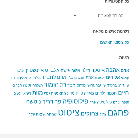
כל הקטגוריות
כל
הקטגוריות
רשימת אישים מלאה
כל ציטוטי האישים
תגיות
אהבה
אלברט איינשטיין
אוסקר ויילד
אדם
אישה
אושר
אלבר
בין אדם לחברו
אלוהים
אמת
קאמי
אמונה
אנשים
בנג'מין פרנקלין
ברנרד
הומור
דת
זקנה
ג'ורג' ברנרד שו
גבר
גרושו מרקס
דיבור
שו
הצלחה
חברים
חיים
מוות
ילדים
חכמה
מארק טוויין
מדע
מהאטמה גנדי
נישואין
נשים
פילוסופיה
פרידריך ניטשה
פוליטיקה
עולם
סנקה
פחד
פתגם
ציטוט
צחוקים
שמחה
שנאה
צחוק
שקר