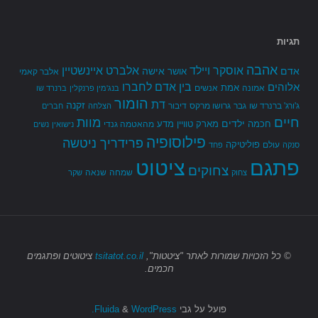
תגיות
אהבה
אלברט איינשטיין
אוסקר ויילד
אדם
אישה
אושר
אלבר קאמי
בין אדם לחברו
אלוהים
אמת
אמונה
אנשים
בנג'מין פרנקלין
ברנרד שו
הומור
דת
זקנה
ג'ורג' ברנרד שו
גבר
גרושו מרקס
דיבור
הצלחה
חברים
חיים
מוות
ילדים
חכמה
מארק טוויין
מדע
מהאטמה גנדי
נישואין
נשים
פילוסופיה
פרידריך ניטשה
פוליטיקה
עולם
סנקה
פחד
פתגם
ציטוט
צחוקים
שמחה
שנאה
צחוק
שקר
© כל הזכויות שמורות
לאתר "ציטטות",
tsitatot.co.il
ציטוטים ופתגמים
חכמים.
פועל על גבי
Fluida
WordPress.
&