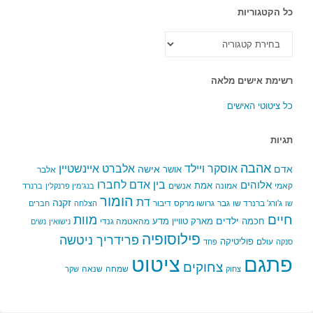
כל הקטגוריות
כל
הקטגוריות
רשימת אישים מלאה
כל ציטוטי האישים
תגיות
אהבה
אלברט איינשטיין
אוסקר ויילד
אדם
אישה
אושר
אלבר
בין אדם לחברו
אלוהים
אמת
קאמי
אמונה
אנשים
בנג'מין פרנקלין
ברנרד
הומור
דת
זקנה
ג'ורג' ברנרד שו
גבר
גרושו מרקס
דיבור
שו
הצלחה
חברים
חיים
מוות
ילדים
חכמה
מארק טוויין
מדע
מהאטמה גנדי
נישואין
נשים
פילוסופיה
פרידריך ניטשה
פוליטיקה
עולם
סנקה
פחד
פתגם
ציטוט
צחוקים
שמחה
שנאה
צחוק
שקר