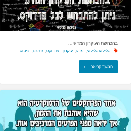
בהכחשת העיקרון המדעי…
גלילאו גלילאי
,
מדע
,
עיקרון
,
פרדוקס
,
פתגם
,
ציטוט
"בהכחשת
המשך קריאה
העיקרון
המדעי…"