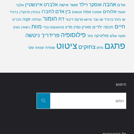
אהבה
אלברט איינשטיין
אוסקר ויילד
אדם
אישה
אושר
אלבר
בין אדם לחברו
אלוהים
אמת
קאמי
אמונה
אנשים
בנג'מין פרנקלין
ברנרד
הומור
דת
זקנה
ג'ורג' ברנרד שו
גבר
גרושו מרקס
דיבור
שו
הצלחה
חברים
חיים
מוות
ילדים
חכמה
מארק טוויין
מדע
מהאטמה גנדי
נישואין
נשים
פילוסופיה
פרידריך ניטשה
פוליטיקה
עולם
סנקה
פחד
פתגם
ציטוט
צחוקים
שמחה
שנאה
צחוק
שקר
חיפוש
חפשו
את:
חפשו