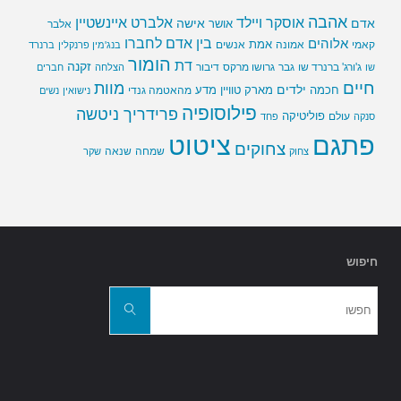
אהבה
אלברט איינשטיין
אוסקר ויילד
אדם
אישה
אושר
אלבר
בין אדם לחברו
אלוהים
אמת
קאמי
אמונה
אנשים
בנג'מין פרנקלין
ברנרד
הומור
דת
זקנה
ג'ורג' ברנרד שו
גבר
גרושו מרקס
דיבור
שו
הצלחה
חברים
חיים
מוות
ילדים
חכמה
מארק טוויין
מדע
מהאטמה גנדי
נישואין
נשים
פילוסופיה
פרידריך ניטשה
פוליטיקה
עולם
סנקה
פחד
פתגם
ציטוט
צחוקים
שמחה
שנאה
צחוק
שקר
חיפוש
חפשו
את:
חפשו