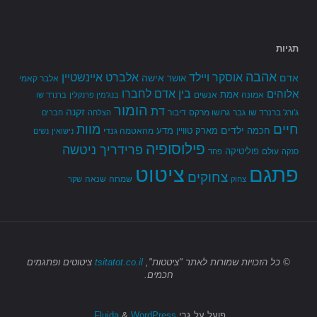
תגיות
אהבה
אלברט איינשטיין
אוסקר ויילד
אדם
אישה
אושר
אלבר קאמי
בין אדם לחברו
אלוהים
אמת
אמונה
אנשים
בנג'מין פרנקלין
ברנרד שו
הומור
דת
זקנה
ג'ורג' ברנרד שו
גבר
גרושו מרקס
דיבור
הצלחה
חברים
חיים
מוות
ילדים
חכמה
מארק טוויין
מדע
מהאטמה גנדי
נישואין
נשים
פילוסופיה
פרידריך ניטשה
פוליטיקה
עולם
סנקה
פחד
פתגם
ציטוט
צחוקים
שמחה
שנאה
צחוק
שקר
© כל הזכויות שמורות
לאתר "ציטטות",
tsitatot.co.il
ציטוטים ופתגמים
חכמים.
פועל על גבי
Fluida
WordPress.
&