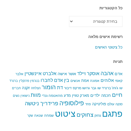
כל הקטגוריות
כל
הקטגוריות
רשימת אישים מלאה
כל ציטוטי האישים
תגיות
אהבה
אלברט איינשטיין
אוסקר ויילד
אדם
אישה
אושר
אלבר
בין אדם לחברו
אלוהים
אמת
קאמי
אמונה
אנשים
בנג'מין פרנקלין
ברנרד
הומור
דת
זקנה
ג'ורג' ברנרד שו
גבר
גרושו מרקס
דיבור
שו
הצלחה
חברים
חיים
מוות
ילדים
חכמה
מארק טוויין
מדע
מהאטמה גנדי
נישואין
נשים
פילוסופיה
פרידריך ניטשה
פוליטיקה
עולם
סנקה
פחד
פתגם
ציטוט
צחוקים
שמחה
שנאה
צחוק
שקר