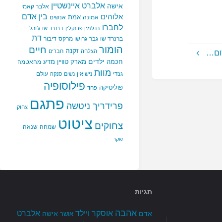
אלברט איינשטיין
אישה
אלבר קאמי
בין אדם
אלוהים
אמת
אמונה
אנשים
לחברו
ג'ורג'
בנג'מין פרנקלין
ברנרד שו
דת
ברנרד שו
גבר
גרושו מרקס
דיבור
הומור
חיים
זקנה
הצלחה
חברים
ום…
ילדים
חכמה
מארק טוויין
מדע
מהאטמה
מוות
גנדי
עולם
נישואין
נשים
סנקה
פילוסופיה
פוליטיקה
פחד
פתגם
פרידריך ניטשה
צחוק
ציטוט
צחוקים
שמחה
שנאה
שקר
תגיות
אהבה
אלברט
אוסקר ויילד
אדם
אישה
אושר