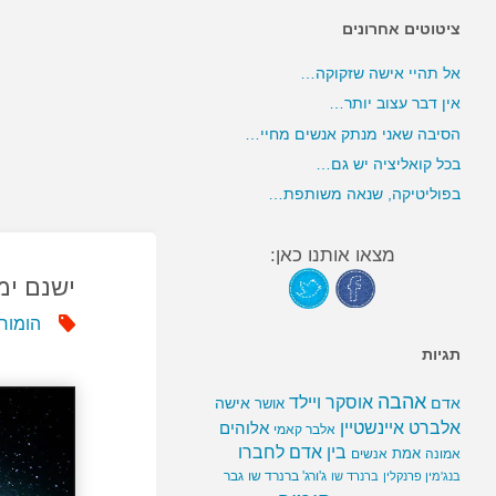
ציטוטים אחרונים
אל תהיי אישה שזקוקה…
אין דבר עצוב יותר…
הסיבה שאני מנתק אנשים מחיי…
בכל קואליציה יש גם…
בפוליטיקה, שנאה משותפת…
מצאו אותנו כאן:
ישנם ימ
הומור
תגיות
אהבה
אוסקר ויילד
אדם
אישה
אושר
אלברט איינשטיין
אלוהים
אלבר קאמי
בין אדם לחברו
אמת
אמונה
אנשים
ג'ורג' ברנרד שו
גבר
בנג'מין פרנקלין
ברנרד שו