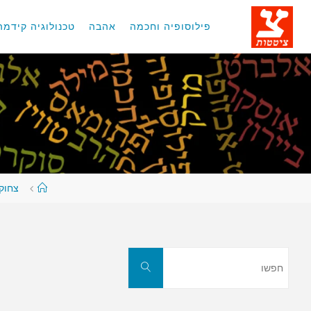
לגו
תוכן
פילוסופיה וחכמה
אהבה
טכנולוגיה קידמה
עמוד
צחוקי
ראשי
חפשו
חפשו
את: