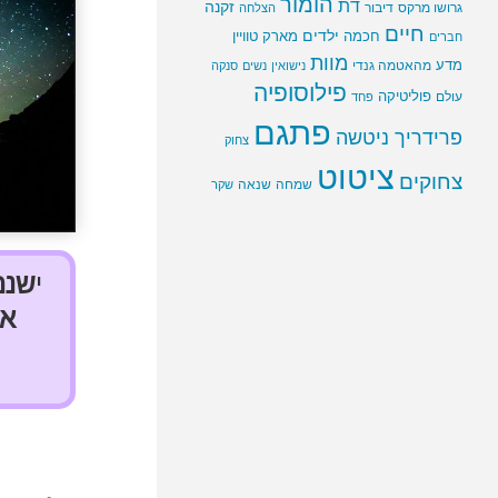
הומור
דת
זקנה
גרושו מרקס
דיבור
הצלחה
חיים
ילדים
חכמה
מארק טוויין
חברים
מוות
מדע
מהאטמה גנדי
נישואין
נשים
סנקה
פילוסופיה
פוליטיקה
עולם
פחד
פתגם
פרידריך ניטשה
צחוק
ציטוט
צחוקים
שמחה
שנאה
שקר
י
שנם
אם