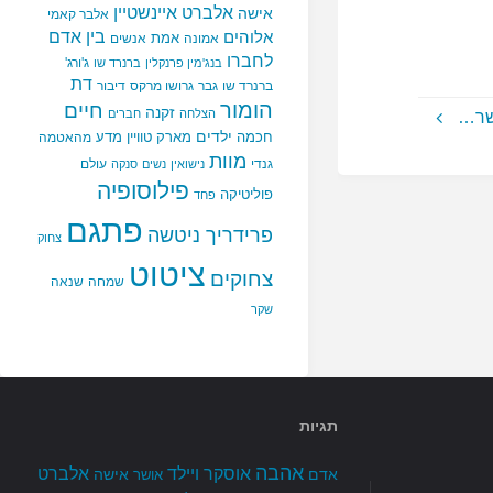
אלברט איינשטיין
אישה
אלבר קאמי
בין אדם
אלוהים
אמת
אמונה
אנשים
לחברו
ג'ורג'
בנג'מין פרנקלין
ברנרד שו
דת
ברנרד שו
גבר
גרושו מרקס
דיבור
הומור
חיים
זקנה
הצלחה
חברים
ושר…
ילדים
חכמה
מארק טוויין
מדע
מהאטמה
מוות
גנדי
עולם
נישואין
נשים
סנקה
פילוסופיה
פוליטיקה
פחד
פתגם
פרידריך ניטשה
צחוק
ציטוט
צחוקים
שמחה
שנאה
שקר
תגיות
אהבה
אלברט
אוסקר ויילד
אדם
אישה
אושר