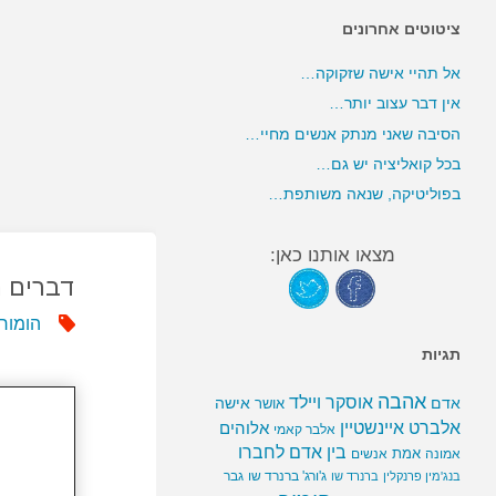
ציטוטים אחרונים
אל תהיי אישה שזקוקה…
אין דבר עצוב יותר…
הסיבה שאני מנתק אנשים מחיי…
בכל קואליציה יש גם…
בפוליטיקה, שנאה משותפת…
מצאו אותנו כאן:
דברים ר
הומור
תגיות
אהבה
אוסקר ויילד
אדם
אישה
אושר
אלברט איינשטיין
אלוהים
אלבר קאמי
בין אדם לחברו
אמת
אמונה
אנשים
ג'ורג' ברנרד שו
גבר
בנג'מין פרנקלין
ברנרד שו