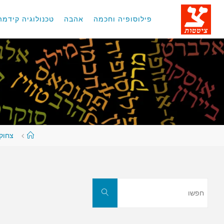
לגו
תוכן
פילוסופיה וחכמה
אהבה
טכנולוגיה קידמה
עמוד
צחוקי
ראשי
חפשו
חפשו
את: