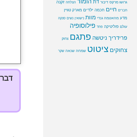
הומור
דת
זקנה
גרושו מרקס
דיבור
הצלחה
חיים
ילדים
חכמה
מארק טוויין
חברים
מוות
מדע
מהאטמה גנדי
נישואין
נשים
סנקה
פילוסופיה
פוליטיקה
עולם
פחד
פתגם
פרידריך ניטשה
צחוק
ציטוט
צחוקים
שמחה
שנאה
שקר
דברי