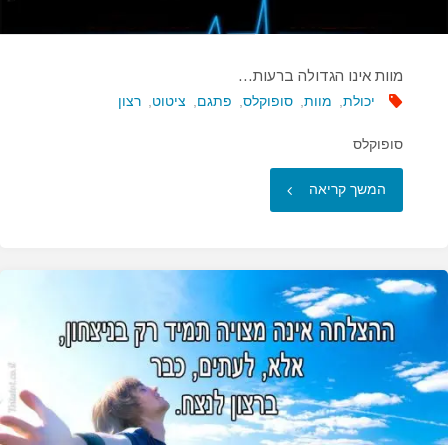
מוות אינו הגדולה ברעות…
יכולת
,
מוות
,
סופוקלס
,
פתגם
,
ציטוט
,
רצון
סופוקלס
"מוות
המשך קריאה
אינו
הגדולה
ברעות…"