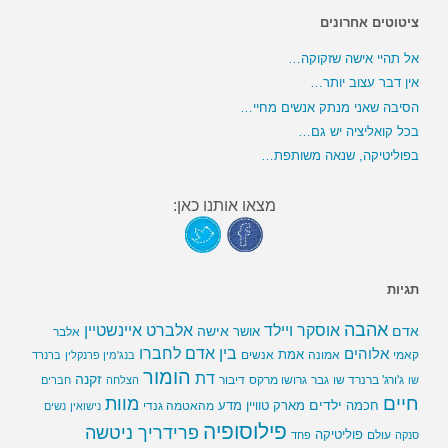
ציטוטים אחרונים
אל תהיי אישה שזקוקה…
אין דבר עצוב יותר…
הסיבה שאני מנתק אנשים מחיי…
בכל קואליציה יש גם…
בפוליטיקה, שנאה משותפת…
מצאו אותנו כאן:
תגיות
אהבה
אלברט איינשטיין
אוסקר ויילד
אדם
אישה
אושר
אלבר
בין אדם לחברו
אלוהים
אמת
קאמי
אמונה
אנשים
בנג'מין פרנקלין
ברנרד
הומור
דת
זקנה
ג'ורג' ברנרד שו
גבר
גרושו מרקס
דיבור
שו
הצלחה
חברים
חיים
מוות
ילדים
חכמה
מארק טוויין
מדע
מהאטמה גנדי
נישואין
נשים
פילוסופיה
פרידריך ניטשה
פוליטיקה
עולם
סנקה
פחד