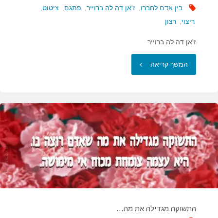
בין אדם לחברו
,
ז'אן דה לה ברוייר
,
פתגם
,
ציטוט
,
ריצוי
,
רצון
ז'אן דה לה ברוייר
"קל
המשך קריאה
יותר
לנהוג
כרצונם
של
אחרים…"
התשוקה מגדילה את מה…