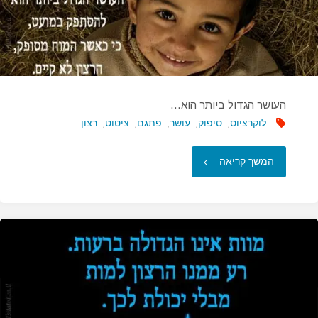
העושר הגדול ביותר הוא…
לוקרציוס
,
סיפוק
,
עושר
,
פתגם
,
ציטוט
,
רצון
"העושר
המשך קריאה
הגדול
ביותר
הוא…"