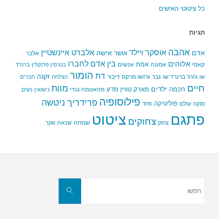
כל ציטוטי האישים
תגיות
אהבה
אלברט איינשטיין
אוסקר ויילד
אדם
אישה
אושר
אלבר
בין אדם לחברו
אלוהים
אמת
קאמי
אמונה
אנשים
בנג'מין פרנקלין
ברנרד
הומור
דת
זקנה
ג'ורג' ברנרד שו
גבר
גרושו מרקס
דיבור
שו
הצלחה
חברים
חיים
מוות
ילדים
חכמה
מארק טוויין
מדע
מהאטמה גנדי
נישואין
נשים
פילוסופיה
פרידריך ניטשה
פוליטיקה
עולם
סנקה
פחד
פתגם
ציטוט
צחוקים
שמחה
שנאה
צחוק
שקר
חפשו
את:
חפשו