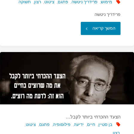
מימוש
,
פרידריך ניטשה
,
פתגם
,
ציטוט
,
רצון
,
תשוקה
פרידריך ניטשה
"התשוקה
המשך קריאה
מגדילה
את
מה…"
הצעד ההכרחי ביותר לקבל…
בן סטיין
,
חיים
,
ידיעה
,
פילוסופיה
,
פתגם
,
ציטוט
,
רצון