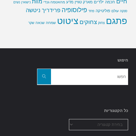
חיים
מוות
ילדים
חכמה
מארק טוויין
מדע
מהאטמה גנדי
נישואין
נשים
פילוסופיה
פרידריך ניטשה
פוליטיקה
עולם
סנקה
פחד
פתגם
ציטוט
צחוקים
שמחה
שנאה
צחוק
שקר
חיפוש
חפשו
את:
חפשו
כל הקטגוריות
כל
הקטגוריות