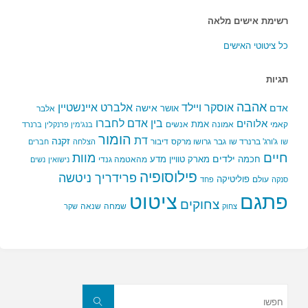
רשימת אישים מלאה
כל ציטוטי האישים
תגיות
אהבה
אלברט איינשטיין
אוסקר ויילד
אדם
אישה
אושר
אלבר
בין אדם לחברו
אלוהים
אמת
קאמי
אמונה
אנשים
בנג'מין פרנקלין
ברנרד
הומור
דת
זקנה
ג'ורג' ברנרד שו
גבר
גרושו מרקס
דיבור
שו
הצלחה
חברים
חיים
מוות
ילדים
חכמה
מארק טוויין
מדע
מהאטמה גנדי
נישואין
נשים
פילוסופיה
פרידריך ניטשה
פוליטיקה
עולם
סנקה
פחד
פתגם
ציטוט
צחוקים
שמחה
שנאה
צחוק
שקר
חפשו
את:
חפשו