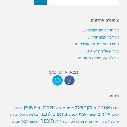
ציטוטים אחרונים
אל תהיי אישה שזקוקה…
אין דבר עצוב יותר…
הסיבה שאני מנתק אנשים מחיי…
בכל קואליציה יש גם…
בפוליטיקה, שנאה משותפת…
מצאו אותנו כאן:
תגיות
אהבה
אלברט איינשטיין
אוסקר ויילד
אדם
אישה
אושר
אלבר
בין אדם לחברו
אלוהים
אמת
קאמי
אמונה
אנשים
בנג'מין פרנקלין
ברנרד
הומור
דת
זקנה
ג'ורג' ברנרד שו
גבר
גרושו מרקס
דיבור
שו
הצלחה
חברים