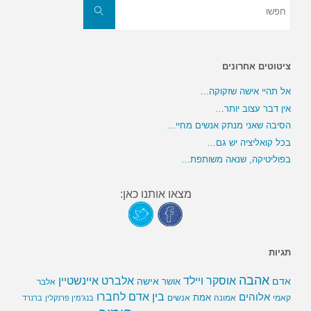
את:
חפשו
ציטוטים אחרונים
אל תהיי אישה שזקוקה…
אין דבר עצוב יותר…
הסיבה שאני מנתק אנשים מחיי…
בכל קואליציה יש גם…
בפוליטיקה, שנאה משותפת…
מצאו אותנו כאן:
תגיות
אהבה
אלברט איינשטיין
אוסקר ויילד
אדם
אישה
אושר
אלבר
בין אדם לחברו
אלוהים
אמת
קאמי
אמונה
אנשים
בנג'מין פרנקלין
ברנרד