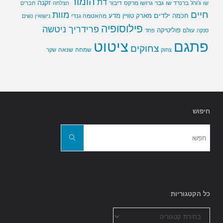
הומור
דת
זקנה
ג'ורג' ברנרד שו
גבר
גרושו מרקס
דיבור
שו
הצלחה
חברים
חיים
מוות
ילדים
חכמה
מארק טוויין
מדע
מהאטמה גנדי
נישואין
נשים
פילוסופיה
פרידריך ניטשה
פוליטיקה
עולם
סנקה
פחד
פתגם
ציטוט
צחוקים
שמחה
שנאה
צחוק
שקר
חיפוש
חפשו
את:
חפשו
כל הקטגוריות
כל
הקטגוריות