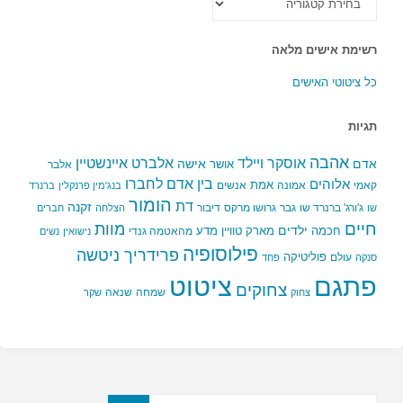
הקטגוריות
רשימת אישים מלאה
כל ציטוטי האישים
תגיות
אהבה
אלברט איינשטיין
אוסקר ויילד
אדם
אישה
אושר
אלבר
בין אדם לחברו
אלוהים
אמת
קאמי
אמונה
אנשים
בנג'מין פרנקלין
ברנרד
הומור
דת
זקנה
ג'ורג' ברנרד שו
גבר
גרושו מרקס
דיבור
שו
הצלחה
חברים
חיים
מוות
ילדים
חכמה
מארק טוויין
מדע
מהאטמה גנדי
נישואין
נשים
פילוסופיה
פרידריך ניטשה
פוליטיקה
עולם
סנקה
פחד
פתגם
ציטוט
צחוקים
שמחה
שנאה
צחוק
שקר
חפשו