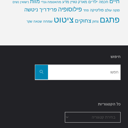
חיים
מוות
ילדים
חכמה
מארק טוויין
מדע
מהאטמה גנדי
נישואין
נשים
פילוסופיה
פרידריך ניטשה
פוליטיקה
עולם
סנקה
פחד
פתגם
ציטוט
צחוקים
שמחה
שנאה
צחוק
שקר
חיפוש
חפשו
את:
חפשו
כל הקטגוריות
כל
הקטגוריות