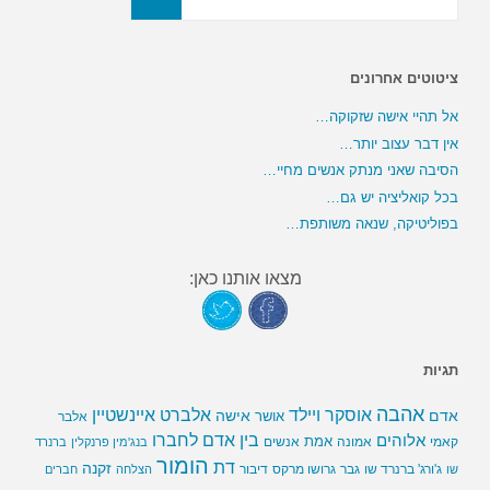
ציטוטים אחרונים
אל תהיי אישה שזקוקה…
אין דבר עצוב יותר…
הסיבה שאני מנתק אנשים מחיי…
בכל קואליציה יש גם…
בפוליטיקה, שנאה משותפת…
מצאו אותנו כאן:
תגיות
אהבה
אלברט איינשטיין
אוסקר ויילד
אדם
אישה
אושר
אלבר
בין אדם לחברו
אלוהים
אמת
קאמי
אמונה
אנשים
בנג'מין פרנקלין
ברנרד
הומור
דת
זקנה
ג'ורג' ברנרד שו
גבר
גרושו מרקס
דיבור
שו
הצלחה
חברים