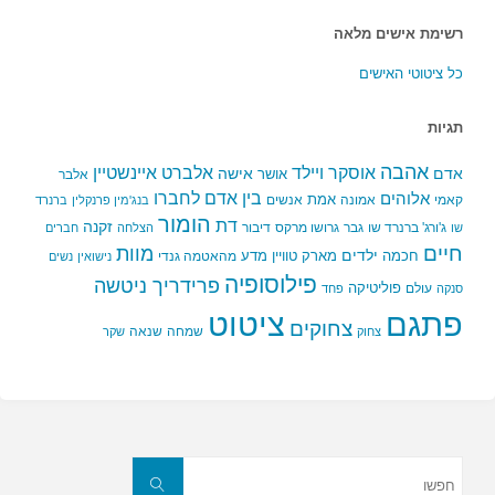
רשימת אישים מלאה
כל ציטוטי האישים
תגיות
אהבה
אלברט איינשטיין
אוסקר ויילד
אדם
אישה
אושר
אלבר
בין אדם לחברו
אלוהים
אמת
קאמי
אמונה
אנשים
בנג'מין פרנקלין
ברנרד
הומור
דת
זקנה
ג'ורג' ברנרד שו
גבר
גרושו מרקס
דיבור
שו
הצלחה
חברים
חיים
מוות
ילדים
חכמה
מארק טוויין
מדע
מהאטמה גנדי
נישואין
נשים
פילוסופיה
פרידריך ניטשה
פוליטיקה
עולם
סנקה
פחד
פתגם
ציטוט
צחוקים
שמחה
שנאה
צחוק
שקר
חפשו
את:
חפשו