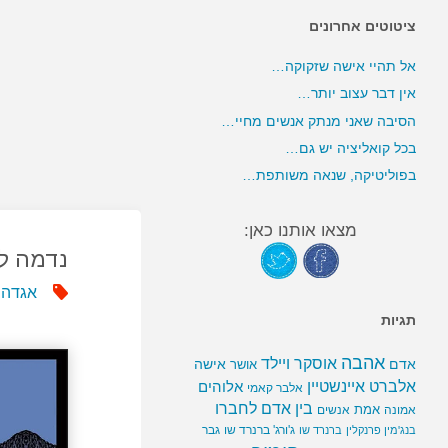
ציטוטים אחרונים
אל תהיי אישה שזקוקה…
אין דבר עצוב יותר…
הסיבה שאני מנתק אנשים מחיי…
בכל קואליציה יש גם…
בפוליטיקה, שנאה משותפת…
מצאו אותנו כאן:
נדמה ל
אגדה
,
תגיות
אהבה
אוסקר ויילד
אדם
אישה
אושר
אלברט איינשטיין
אלוהים
אלבר קאמי
בין אדם לחברו
אמת
אמונה
אנשים
ג'ורג' ברנרד שו
גבר
בנג'מין פרנקלין
ברנרד שו