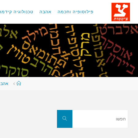
לגו
תוכן
פילוסופיה וחכמה
אהבה
טכנולוגיה קידמה
עמוד
אהבה
ראשי
חפשו
חפשו
את: