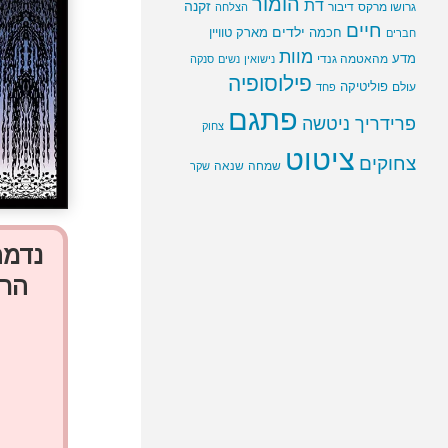
הומור
דת
זקנה
גרושו מרקס
דיבור
הצלחה
חיים
ילדים
חכמה
מארק טוויין
חברים
מוות
מדע
מהאטמה גנדי
נישואין
נשים
סנקה
פילוסופיה
פוליטיקה
עולם
פחד
פתגם
פרידריך ניטשה
צחוק
ציטוט
צחוקים
שמחה
שנאה
שקר
נדמה
הרו