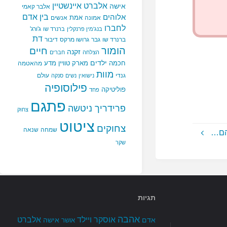
אלברט איינשטיין
אישה
אלבר קאמי
בין אדם
אלוהים
אמת
אמונה
אנשים
לחברו
ג'ורג'
בנג'מין פרנקלין
ברנרד שו
דת
ברנרד שו
גבר
גרושו מרקס
דיבור
הומור
חיים
זקנה
הצלחה
חברים
ילדים
חכמה
מארק טוויין
מדע
מהאטמה
מוות
גנדי
עולם
נישואין
נשים
סנקה
פילוסופיה
פוליטיקה
פחד
פתגם
פרידריך ניטשה
צחוק
ציטוט
צחוקים
שמחה
שנאה
הם…
שקר
תגיות
אהבה
אלברט
אוסקר ויילד
אדם
אישה
אושר