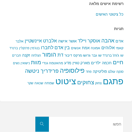
רשימת אישים מלאה
כל ציטוטי האישים
תגיות
אהבה
אלברט איינשטיין
אוסקר ויילד
אדם
אישה
אושר
אלבר
בין אדם לחברו
אלוהים
אמת
קאמי
אמונה
אנשים
בנג'מין פרנקלין
ברנרד
הומור
דת
זקנה
ג'ורג' ברנרד שו
גבר
גרושו מרקס
דיבור
שו
הצלחה
חברים
חיים
מוות
ילדים
חכמה
מארק טוויין
מדע
מהאטמה גנדי
נישואין
נשים
פילוסופיה
פרידריך ניטשה
פוליטיקה
עולם
סנקה
פחד
פתגם
ציטוט
צחוקים
שמחה
שנאה
צחוק
שקר
חפשו
את:
חפשו