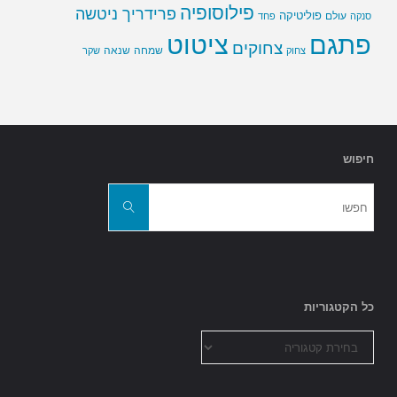
פילוסופיה
פרידריך ניטשה
פוליטיקה
עולם
סנקה
פחד
פתגם
ציטוט
צחוקים
שמחה
שנאה
צחוק
שקר
חיפוש
חפשו
את:
חפשו
כל הקטגוריות
כל
הקטגוריות