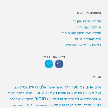
ציטוטים אחרונים
אל תהיי אישה שזקוקה…
אין דבר עצוב יותר…
הסיבה שאני מנתק אנשים מחיי…
בכל קואליציה יש גם…
בפוליטיקה, שנאה משותפת…
מצאו אותנו כאן:
תגיות
אהבה
אלברט איינשטיין
אוסקר ויילד
אדם
אישה
אושר
אלבר
בין אדם לחברו
אלוהים
אמת
קאמי
אמונה
אנשים
בנג'מין פרנקלין
ברנרד
הומור
דת
זקנה
ג'ורג' ברנרד שו
גבר
גרושו מרקס
דיבור
שו
הצלחה
חברים
חיים
מוות
ילדים
חכמה
מארק טוויין
מדע
מהאטמה גנדי
נישואין
נשים