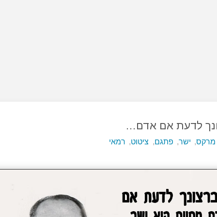
נך לדעת אם אדם…
 מרקס
,
ישר
,
פתגם
,
ציטוט
,
רמאי