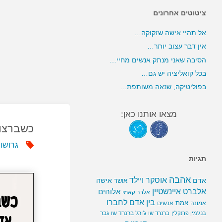
ציטוטים אחרונים
אל תהיי אישה שזקוקה…
אין דבר עצוב יותר…
הסיבה שאני מנתק אנשים מחיי…
בכל קואליציה יש גם…
בפוליטיקה, שנאה משותפת…
מצאו אותנו כאן:
כשברצו
גרושו
תגיות
אהבה
אוסקר ויילד
אדם
אישה
אושר
אלברט איינשטיין
אלוהים
אלבר קאמי
בין אדם לחברו
אמת
אמונה
אנשים
ג'ורג' ברנרד שו
גבר
בנג'מין פרנקלין
ברנרד שו