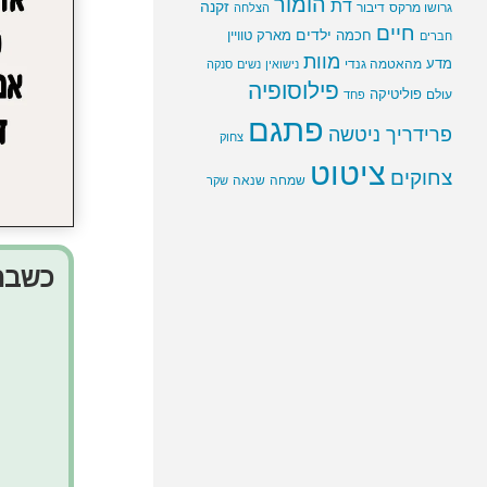
הומור
דת
זקנה
גרושו מרקס
דיבור
הצלחה
חיים
ילדים
חכמה
מארק טוויין
חברים
מוות
מדע
מהאטמה גנדי
נישואין
נשים
סנקה
פילוסופיה
פוליטיקה
עולם
פחד
פתגם
פרידריך ניטשה
צחוק
ציטוט
צחוקים
שמחה
שנאה
שקר
כשברצ