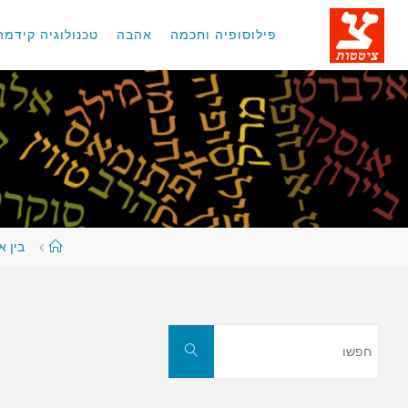
לגו
תוכן
פילוסופיה וחכמה
אהבה
טכנולוגיה קידמה
עמוד
בין א
ראשי
חפשו
חפשו
את: