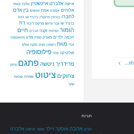
אלברט איינשטיין
אישה
אלבר קאמי
בין אדם
אלוהים
אמת
אמונה
אנשים
לחברו
ג'ורג'
בנג'מין פרנקלין
ברנרד שו
דת
ברנרד שו
גבר
גרושו מרקס
דיבור
הומור
חיים
זקנה
הצלחה
חברים
ילדים
חכמה
מארק טוויין
מדע
מהאטמה
מוות
גנדי
עולם
נישואין
נשים
סנקה
פילוסופיה
פוליטיקה
פחד
פתגם
תו…
פרידריך ניטשה
צחוק
ציטוט
צחוקים
שמחה
שנאה
שקר
תגיות
אהבה
אלברט
אוסקר ויילד
אדם
אישה
אושר