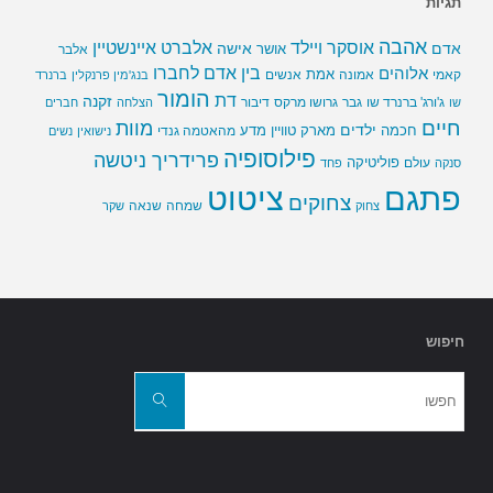
תגיות
אהבה
אלברט איינשטיין
אוסקר ויילד
אדם
אישה
אושר
אלבר
בין אדם לחברו
אלוהים
אמת
קאמי
אמונה
אנשים
בנג'מין פרנקלין
ברנרד
הומור
דת
זקנה
ג'ורג' ברנרד שו
גבר
גרושו מרקס
דיבור
שו
הצלחה
חברים
חיים
מוות
ילדים
חכמה
מארק טוויין
מדע
מהאטמה גנדי
נישואין
נשים
פילוסופיה
פרידריך ניטשה
פוליטיקה
עולם
סנקה
פחד
פתגם
ציטוט
צחוקים
שמחה
שנאה
צחוק
שקר
חיפוש
חפשו
את:
חפשו