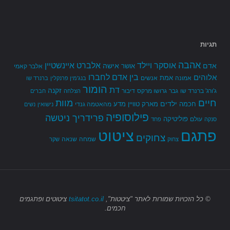
תגיות
אהבה
אלברט איינשטיין
אוסקר ויילד
אדם
אישה
אושר
אלבר קאמי
בין אדם לחברו
אלוהים
אמת
אמונה
אנשים
בנג'מין פרנקלין
ברנרד שו
הומור
דת
זקנה
ג'ורג' ברנרד שו
גבר
גרושו מרקס
דיבור
הצלחה
חברים
חיים
מוות
ילדים
חכמה
מארק טוויין
מדע
מהאטמה גנדי
נישואין
נשים
פילוסופיה
פרידריך ניטשה
פוליטיקה
עולם
סנקה
פחד
פתגם
ציטוט
צחוקים
שמחה
שנאה
צחוק
שקר
© כל הזכויות שמורות
לאתר "ציטטות",
tsitatot.co.il
ציטוטים ופתגמים
חכמים.