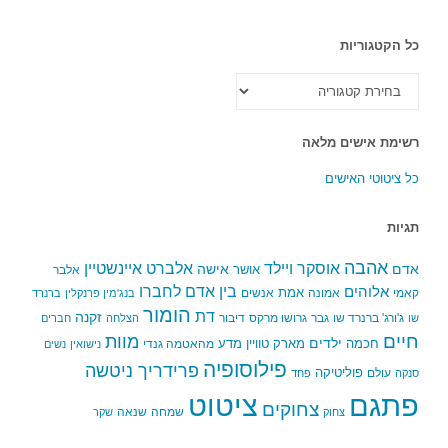
כל הקטגוריות
כל
הקטגוריות
רשימת אישים מלאה
כל ציטוטי האישים
תגיות
אהבה
אלברט איינשטיין
אוסקר ויילד
אדם
אישה
אושר
אלבר
בין אדם לחברו
אלוהים
אמת
קאמי
אמונה
אנשים
בנג'מין פרנקלין
ברנרד
הומור
דת
זקנה
ג'ורג' ברנרד שו
גבר
גרושו מרקס
דיבור
שו
הצלחה
חברים
חיים
מוות
ילדים
חכמה
מארק טוויין
מדע
מהאטמה גנדי
נישואין
נשים
פילוסופיה
פרידריך ניטשה
פוליטיקה
עולם
סנקה
פחד
פתגם
ציטוט
צחוקים
שמחה
שנאה
צחוק
שקר