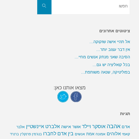
חפשו
את:
חפשו
ציטוטים אחרונים
אל תהיי אישה שזקוקה…
אין דבר עצוב יותר…
הסיבה שאני מנתק אנשים מחיי…
בכל קואליציה יש גם…
בפוליטיקה, שנאה משותפת…
מצאו אותנו כאן:
תגיות
אהבה
אלברט איינשטיין
אוסקר ויילד
אדם
אישה
אושר
אלבר
בין אדם לחברו
אלוהים
אמת
קאמי
אמונה
אנשים
בנג'מין פרנקלין
ברנרד