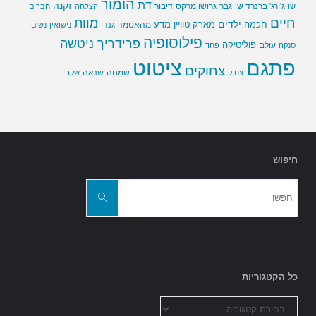
הומור
דת
זקנה
ג'ורג' ברנרד שו
גבר
גרושו מרקס
דיבור
שו
הצלחה
חברים
חיים
מוות
ילדים
חכמה
מארק טוויין
מדע
מהאטמה גנדי
נישואין
נשים
פילוסופיה
פרידריך ניטשה
פוליטיקה
עולם
סנקה
פחד
פתגם
ציטוט
צחוקים
שמחה
שנאה
צחוק
שקר
חיפוש
חפשו
את:
חפשו
כל הקטגוריות
כל
הקטגוריות