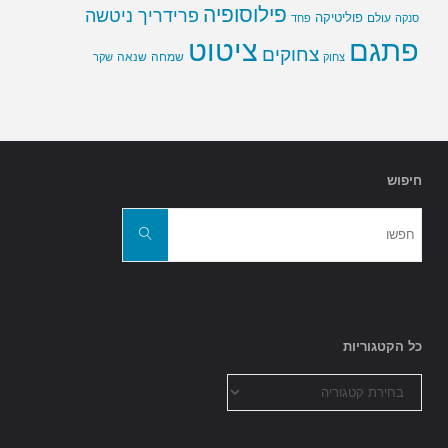
פילוסופיה
פרידריך ניטשה
פוליטיקה
עולם
סנקה
פחד
פתגם
ציטוט
צחוקים
שמחה
שנאה
צחוק
שקר
חיפוש
חפשו
את:
חפשו
כל הקטגוריות
כל
הקטגוריות