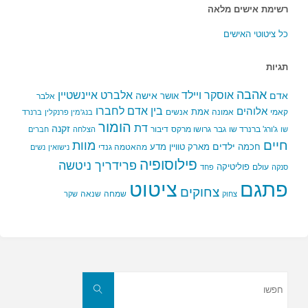
רשימת אישים מלאה
כל ציטוטי האישים
תגיות
אהבה
אלברט איינשטיין
אוסקר ויילד
אדם
אישה
אושר
אלבר
בין אדם לחברו
אלוהים
אמת
קאמי
אמונה
אנשים
בנג'מין פרנקלין
ברנרד
הומור
דת
זקנה
ג'ורג' ברנרד שו
גבר
גרושו מרקס
דיבור
שו
הצלחה
חברים
חיים
מוות
ילדים
חכמה
מארק טוויין
מדע
מהאטמה גנדי
נישואין
נשים
פילוסופיה
פרידריך ניטשה
פוליטיקה
עולם
סנקה
פחד
פתגם
ציטוט
צחוקים
שמחה
שנאה
צחוק
שקר
חפשו
את:
חפשו