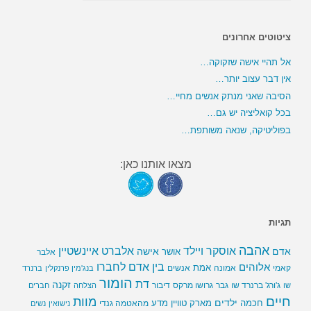
ציטוטים אחרונים
אל תהיי אישה שזקוקה…
אין דבר עצוב יותר…
הסיבה שאני מנתק אנשים מחיי…
בכל קואליציה יש גם…
בפוליטיקה, שנאה משותפת…
מצאו אותנו כאן:
תגיות
אהבה
אלברט איינשטיין
אוסקר ויילד
אדם
אישה
אושר
אלבר
בין אדם לחברו
אלוהים
אמת
קאמי
אמונה
אנשים
בנג'מין פרנקלין
ברנרד
הומור
דת
זקנה
ג'ורג' ברנרד שו
גבר
גרושו מרקס
דיבור
שו
הצלחה
חברים
חיים
מוות
ילדים
חכמה
מארק טוויין
מדע
מהאטמה גנדי
נישואין
נשים