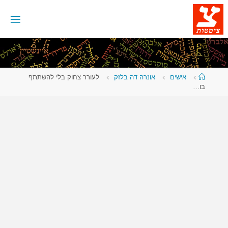
לגו
תוכן
עמוד
אישים
אונרה דה בלזק
לעורר צחוק בלי להשתתף
ראשי
בו…