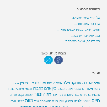
ציטוטים אחרונים
אל תהיי אישה שזקוקה…
אין דבר עצוב יותר…
הסיבה שאני מנתק אנשים מחיי…
בכל קואליציה יש גם…
בפוליטיקה, שנאה משותפת…
מצאו אותנו כאן:
תגיות
אהבה
אלברט איינשטיין
אוסקר ויילד
אדם
אישה
אושר
אלבר
בין אדם לחברו
אלוהים
אמת
קאמי
אמונה
אנשים
בנג'מין פרנקלין
ברנרד
הומור
דת
זקנה
ג'ורג' ברנרד שו
גבר
גרושו מרקס
דיבור
שו
הצלחה
חברים
חיים
מוות
ילדים
חכמה
מארק טוויין
מדע
מהאטמה גנדי
נישואין
נשים