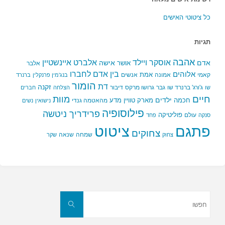
כל ציטוטי האישים
תגיות
אהבה
אלברט איינשטיין
אוסקר ויילד
אדם
אישה
אושר
אלבר
בין אדם לחברו
אלוהים
אמת
קאמי
אמונה
אנשים
בנג'מין פרנקלין
ברנרד
הומור
דת
זקנה
ג'ורג' ברנרד שו
גבר
גרושו מרקס
דיבור
שו
הצלחה
חברים
חיים
מוות
ילדים
חכמה
מארק טוויין
מדע
מהאטמה גנדי
נישואין
נשים
פילוסופיה
פרידריך ניטשה
פוליטיקה
עולם
סנקה
פחד
פתגם
ציטוט
צחוקים
שמחה
שנאה
צחוק
שקר
חפשו
את:
חפשו