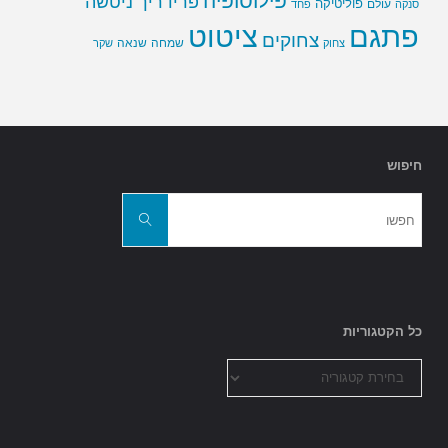
פילוסופיה
פרידריך ניטשה
פוליטיקה
עולם
סנקה
פחד
פתגם
ציטוט
צחוקים
שמחה
שנאה
צחוק
שקר
חיפוש
חפשו
את:
חפשו
כל הקטגוריות
כל
הקטגוריות