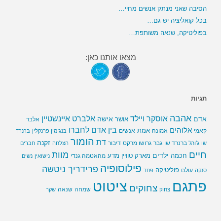
הסיבה שאני מנתק אנשים מחיי…
בכל קואליציה יש גם…
בפוליטיקה, שנאה משותפת…
מצאו אותנו כאן:
תגיות
אהבה
אלברט איינשטיין
אוסקר ויילד
אדם
אישה
אושר
אלבר
בין אדם לחברו
אלוהים
אמת
קאמי
אמונה
אנשים
בנג'מין פרנקלין
ברנרד
הומור
דת
זקנה
ג'ורג' ברנרד שו
גבר
גרושו מרקס
דיבור
שו
הצלחה
חברים
חיים
מוות
ילדים
חכמה
מארק טוויין
מדע
מהאטמה גנדי
נישואין
נשים
פילוסופיה
פרידריך ניטשה
פוליטיקה
עולם
סנקה
פחד
פתגם
ציטוט
צחוקים
שמחה
שנאה
צחוק
שקר