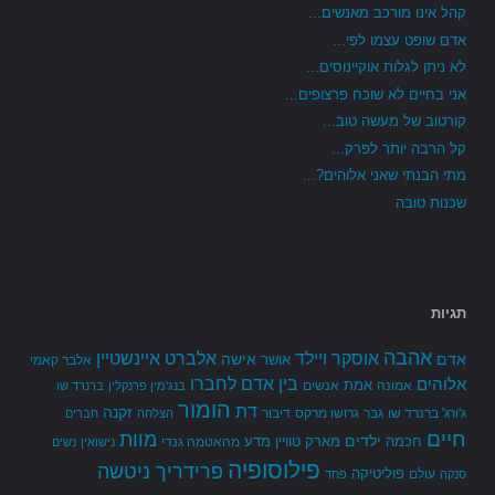
קהל אינו מורכב מאנשים...
אדם שופט עצמו לפי...
לא ניתן לגלות אוקיינוסים...
אני בחיים לא שוכח פרצופים...
קורטוב של מעשה טוב...
קל הרבה יותר לפרק...
מתי הבנתי שאני אלוהים?...
שכנות טובה
תגיות
אהבה
אלברט איינשטיין
אוסקר ויילד
אדם
אישה
אושר
אלבר קאמי
בין אדם לחברו
אלוהים
אמת
אמונה
אנשים
בנג'מין פרנקלין
ברנרד שו
הומור
דת
זקנה
ג'ורג' ברנרד שו
גבר
גרושו מרקס
דיבור
הצלחה
חברים
חיים
מוות
ילדים
חכמה
מארק טוויין
מדע
מהאטמה גנדי
נישואין
נשים
פילוסופיה
פרידריך ניטשה
פוליטיקה
עולם
סנקה
פחד