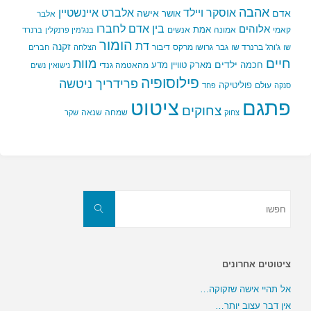
אהבה
אלברט איינשטיין
אוסקר ויילד
אדם
אישה
אושר
אלבר
בין אדם לחברו
אלוהים
אמת
קאמי
אמונה
אנשים
בנג'מין פרנקלין
ברנרד
הומור
דת
זקנה
ג'ורג' ברנרד שו
גבר
גרושו מרקס
דיבור
שו
הצלחה
חברים
חיים
מוות
ילדים
חכמה
מארק טוויין
מדע
מהאטמה גנדי
נישואין
נשים
פילוסופיה
פרידריך ניטשה
פוליטיקה
עולם
סנקה
פחד
פתגם
ציטוט
צחוקים
שמחה
שנאה
צחוק
שקר
חפשו
את:
חפשו
ציטוטים אחרונים
אל תהיי אישה שזקוקה…
אין דבר עצוב יותר…