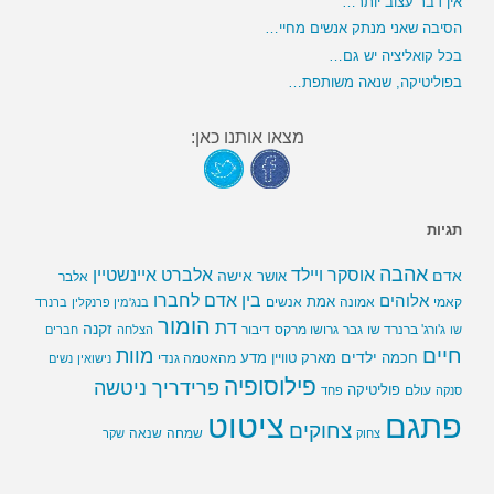
אין דבר עצוב יותר…
הסיבה שאני מנתק אנשים מחיי…
בכל קואליציה יש גם…
בפוליטיקה, שנאה משותפת…
מצאו אותנו כאן:
תגיות
אהבה
אלברט איינשטיין
אוסקר ויילד
אדם
אישה
אושר
אלבר
בין אדם לחברו
אלוהים
אמת
קאמי
אמונה
אנשים
בנג'מין פרנקלין
ברנרד
הומור
דת
זקנה
ג'ורג' ברנרד שו
גבר
גרושו מרקס
דיבור
שו
הצלחה
חברים
חיים
מוות
ילדים
חכמה
מארק טוויין
מדע
מהאטמה גנדי
נישואין
נשים
פילוסופיה
פרידריך ניטשה
פוליטיקה
עולם
סנקה
פחד
פתגם
ציטוט
צחוקים
שמחה
שנאה
צחוק
שקר