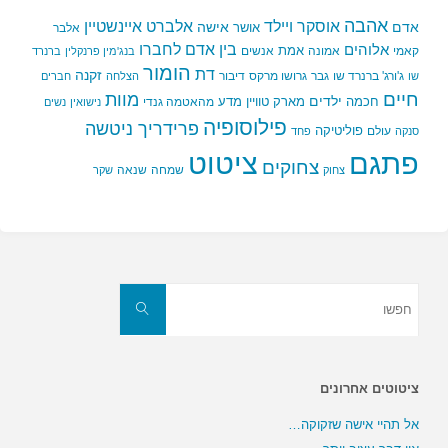
אהבה
אלברט איינשטיין
אוסקר ויילד
אדם
אישה
אושר
אלבר
בין אדם לחברו
אלוהים
אמת
קאמי
אמונה
אנשים
בנג'מין פרנקלין
ברנרד
הומור
דת
זקנה
ג'ורג' ברנרד שו
גבר
גרושו מרקס
דיבור
שו
הצלחה
חברים
חיים
מוות
ילדים
חכמה
מארק טוויין
מדע
מהאטמה גנדי
נישואין
נשים
פילוסופיה
פרידריך ניטשה
פוליטיקה
עולם
סנקה
פחד
פתגם
ציטוט
צחוקים
שמחה
שנאה
צחוק
שקר
חפשו
את:
חפשו
ציטוטים אחרונים
אל תהיי אישה שזקוקה…