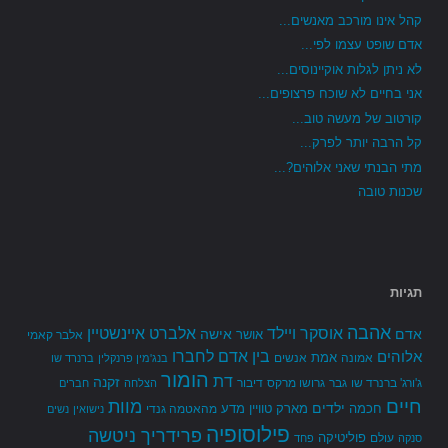
קהל אינו מורכב מאנשים...
אדם שופט עצמו לפי...
לא ניתן לגלות אוקיינוסים...
אני בחיים לא שוכח פרצופים...
קורטוב של מעשה טוב...
קל הרבה יותר לפרק...
מתי הבנתי שאני אלוהים?...
שכנות טובה
תגיות
אהבה
אלברט איינשטיין
אוסקר ויילד
אדם
אישה
אושר
אלבר קאמי
בין אדם לחברו
אלוהים
אמת
אמונה
אנשים
בנג'מין פרנקלין
ברנרד שו
הומור
דת
זקנה
ג'ורג' ברנרד שו
גבר
גרושו מרקס
דיבור
הצלחה
חברים
חיים
מוות
ילדים
חכמה
מארק טוויין
מדע
מהאטמה גנדי
נישואין
נשים
פילוסופיה
פרידריך ניטשה
פוליטיקה
עולם
סנקה
פחד