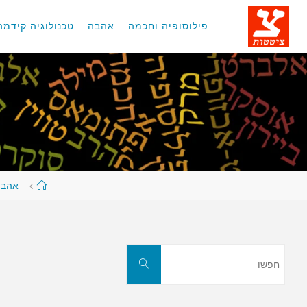
לגו
תוכן
פילוסופיה וחכמה
אהבה
טכנולוגיה קידמה
עמוד
אהבה
ראשי
חפשו
חפשו
את: