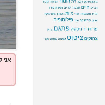
הומור
דת
זקנה
גרושו מרקס
דיבור
הצלחה
חיים
ילדים
חכמה
מארק טוויין
חברים
מוות
מדע
מהאטמה גנדי
נישואין
נשים
סנקה
פילוסופיה
פוליטיקה
עולם
פחד
פתגם
פרידריך ניטשה
צחוק
ציטוט
צחוקים
שמחה
שנאה
שקר
אני 