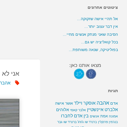
ציטוטים אחרונים
אל תהיי אישה שזקוקה…
אין דבר עצוב יותר…
הסיבה שאני מנתק אנשים מחיי…
בכל קואליציה יש גם…
בפוליטיקה, שנאה משותפת…
מצאו אותנו כאן:
אני לא
אהבה
תגיות
אהבה
אוסקר ויילד
אדם
אישה
אושר
אלברט איינשטיין
אלוהים
אלבר קאמי
בין אדם לחברו
אמת
אמונה
אנשים
ג'ורג' ברנרד שו
גבר
בנג'מין פרנקלין
ברנרד שו