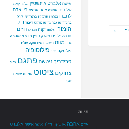
אלברט איינשטיין
אישה
אלבר קאמי
בין אדם
אלוהים
אמת
אמונה
אנשים
לחברו
ג'ורג'
בנג'מין פרנקלין
ברנרד שו
דת
ברנרד שו
גבר
גרושו מרקס
דיבור
הומור
חיים
זקנה
הצלחה
חברים
ים…
ילדים
חכמה
מארק טוויין
מדע
מהאטמה
מוות
גנדי
עולם
נישואין
נשים
סנקה
פילוסופיה
פוליטיקה
פחד
פתגם
פרידריך ניטשה
צחוק
ציטוט
צחוקים
שמחה
שנאה
שקר
תגיות
אהבה
אלברט
אוסקר ויילד
אדם
אישה
אושר